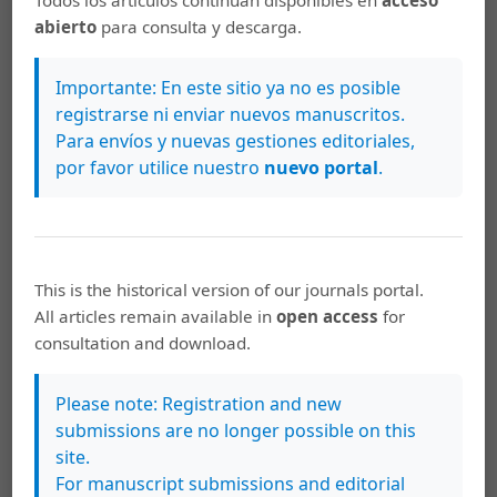
abierto
para consulta y descarga.
Bouza-Vera M., Martínez-Abreu J., Carmenate-Rodríguez
Y., Betancourt-González M., García-Nicieza M.
Importante: En este sitio ya no es posible
Pregnancy and oral health. Rev. Med. Electron. 2016; 38
registrarse ni enviar nuevos manuscritos.
(4): 628-634.
Para envíos y nuevas gestiones editoriales,
Elizondo R. T., García MÁQ, Martínez F. L., Palma G. C. El
por favor utilice nuestro
nuevo portal
.
tabaco como factor de riesgo en los tejidos
periodontales. Rev. Mex. Estomatol. 2015; 2 (3):7-8.
Castellanos G. M., Cueto H. M., Boch M., Méndez C. C.,
Méndez G. L., Castillo F. C. Efectos fisiopatológicos del
This is the historical version of our journals portal.
tabaquismo como factor de riesgo en la enfermedad
All articles remain available in
open access
for
periodontal. Rev. Finlay.2016; 6 (2): 134-149.
consultation and download.
Traviesas E. M., Márquez D., Rodríguez R., Rodríguez J.,
Please note: Registration and new
Bordón D. Necesidad del abandono del tabaquismo
submissions are no longer possible on this
para la prevención de enfermedad periodontal y otras
site.
afecciones. Rev. Cubana Estomatol. 2011; 48 (3): 257-267.
For manuscript submissions and editorial