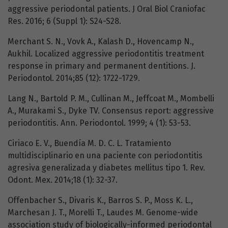
aggressive periodontal patients. J Oral Biol Craniofac
Res. 2016; 6 (Suppl 1): S24-S28.
Merchant S. N., Vovk A., Kalash D., Hovencamp N.,
Aukhil. Localized aggressive periodontitis treatment
response in primary and permanent dentitions. J.
Periodontol. 2014;85 (12): 1722-1729.
Lang N., Bartold P. M., Cullinan M., Jeffcoat M., Mombelli
A., Murakami S., Dyke TV. Consensus report: aggressive
periodontitis. Ann. Periodontol. 1999; 4 (1): 53-53.
Ciriaco E. V., Buendía M. D. C. L. Tratamiento
multidisciplinario en una paciente con periodontitis
agresiva generalizada y diabetes mellitus tipo 1. Rev.
Odont. Mex. 2014;18 (1): 32-37.
Offenbacher S., Divaris K., Barros S. P., Moss K. L.,
Marchesan J. T., Morelli T., Laudes M. Genome-wide
association study of biologically-informed periodontal