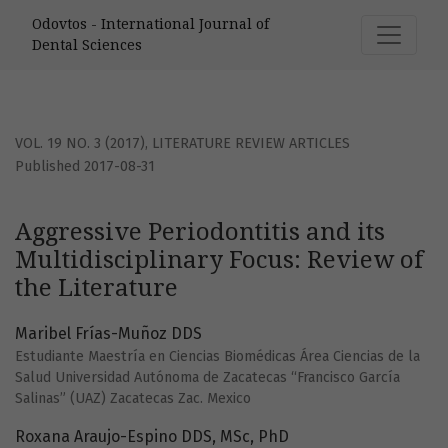
Aggressive Periodontitis and its Multidisciplinary Focus: Re
Odovtos - International Journal of
Dental Sciences
VOL. 19 NO. 3 (2017)
,
LITERATURE REVIEW ARTICLES
Published 2017-08-31
Aggressive Periodontitis and its
Multidisciplinary Focus: Review of
the Literature
Maribel Frías-Muñoz DDS
Estudiante Maestría en Ciencias Biomédicas Área Ciencias de la
Salud Universidad Autónoma de Zacatecas “Francisco García
Salinas” (UAZ) Zacatecas Zac. Mexico
Roxana Araujo-Espino DDS, MSc, PhD