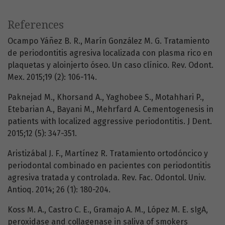
References
Ocampo Yáñez B. R., Marín González M. G. Tratamiento
de periodontitis agresiva localizada con plasma rico en
plaquetas y aloinjerto óseo. Un caso clínico. Rev. Odont.
Mex. 2015;19 (2): 106-114.
Paknejad M., Khorsand A., Yaghobee S., Motahhari P.,
Etebarian A., Bayani M., Mehrfard A. Cementogenesis in
patients with localized aggressive periodontitis. J Dent.
2015;12 (5): 347-351.
Aristizábal J. F., Martínez R. Tratamiento ortodóncico y
periodontal combinado en pacientes con periodontitis
agresiva tratada y controlada. Rev. Fac. Odontol. Univ.
Antioq. 2014; 26 (1): 180-204.
Koss M. A., Castro C. E., Gramajo A. M., López M. E. sIgA,
peroxidase and collagenase in saliva of smokers