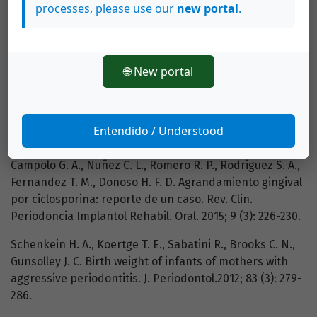
Martínez-Lima M., Sánchez-Suárez R., Lavandero-Espina
processes, please use our
new portal
.
A., González del Sol L. Behavior of periodontal
emergencies and risk factors in adolescents, Ángel
Ameijeiras Polyclinic, Guanabacoa. Rev. Haban. Cienc.
🌐 New portal
Med. 2014 ;13 (2):196-206.
AlJehani, Y. A. Risk Factors of Periodontal Disease:
Review of the Literature. International J Dent. 2014,
Entendido / Understood
182513.
Campolo G. A., Nuñez C. L., Romero R. P., Rodriguez S. A.,
Fernandez T. M., Donoso H. F. D. Agrandamiento gingival
por ciclosporina: reporte de un caso. Rev. Clin.
Periodoncia Implantol Rehabil. Oral. 2015; 9 (3): 226-230.
Schenkein H. A., Koertge T. E., Sabatini R., Brooks C. N.,
Gunsolley J. C. Birth weight of infants of mothers with
aggressive periodontitis. J. Periodontol.2012; 83 (3): 279-
286.