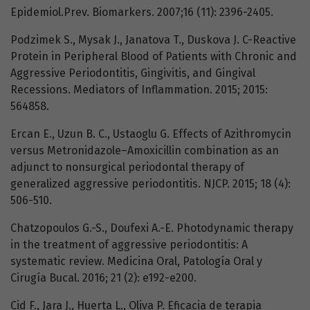
Epidemiol.Prev. Biomarkers. 2007;16 (11): 2396-2405.
Podzimek S., Mysak J., Janatova T., Duskova J. C-Reactive
Protein in Peripheral Blood of Patients with Chronic and
Aggressive Periodontitis, Gingivitis, and Gingival
Recessions. Mediators of Inflammation. 2015; 2015:
564858.
Ercan E., Uzun B. C., Ustaoglu G. Effects of Azithromycin
versus Metronidazole–Amoxicillin combination as an
adjunct to nonsurgical periodontal therapy of
generalized aggressive periodontitis. NJCP. 2015; 18 (4):
506-510.
Chatzopoulos G.-S., Doufexi A.-E. Photodynamic therapy
in the treatment of aggressive periodontitis: A
systematic review. Medicina Oral, Patología Oral y
Cirugía Bucal. 2016; 21 (2): e192-e200.
Cid F., Jara J., Huerta L., Oliva P. Eficacia de terapia