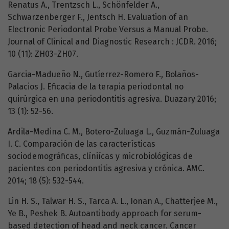
Renatus A., Trentzsch L., Schönfelder A.,
Schwarzenberger F., Jentsch H. Evaluation of an
Electronic Periodontal Probe Versus a Manual Probe.
Journal of Clinical and Diagnostic Research : JCDR. 2016;
10 (11): ZH03-ZH07.
Garcia-Madueño N., Gutíerrez-Romero F., Bolaños-
Palacios J. Eficacia de la terapia periodontal no
quirúrgica en una periodontitis agresiva. Duazary 2016;
13 (1): 52-56.
Ardila-Medina C. M., Botero-Zuluaga L., Guzmán-Zuluaga
I. C. Comparación de las características
sociodemográficas, clíniícas y microbiológicas de
pacientes con periodontitis agresiva y crónica. AMC.
2014; 18 (5): 532-544.
Lin H. S., Talwar H. S., Tarca A. L., Ionan A., Chatterjee M.,
Ye B., Peshek B. Autoantibody approach for serum-
based detection of head and neck cancer. Cancer