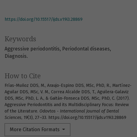
https://doi.org/10.15517/ijds.v19i3.28869
Keywords
Aggressive periodontitis
Periodontal diseases
Diagnosis.
How to Cite
Frías-Muñoz DDS, M., Araujo-Espino DDS, MSc, PhD, R., Martínez-
Aguilar DDS, MSc, V. M., Correa Alcalde DDS, T., Aguilera-Galaviz
DDS, MSc, PhD, L. A., & Gaitán-Fonseca DDS, MSc, PhD, C. (2017).
Aggressive Periodontitis and its Multidisciplinary Focus: Review
of the Literature.
Odovtos - International Journal of Dental
Sciences
,
19
(3), 27–33. https://doi.org/10.15517/ijds.v19i3.28869
More Citation Formats