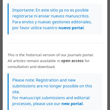
Cómo citar
Importante: En este sitio ya no es posible
Tapia Coronado, J. J., Atencio Solano, L. M., Mejía Kerguelen, S. L.,
registrarse ni enviar nuevos manuscritos.
Paternina Paternina, Y., & Cadena Torres, J. (2019). Evaluación del
potencial productivo de nuevas gramíneas forrajeras para las
Para envíos y nuevas gestiones editoriales,
sabanas secas del Caribe en Colombia.
Agronomía Costarricense
,
por favor utilice nuestro
nuevo portal
.
43
(2). https://doi.org/10.15517/rac.v43i2.37943
Más formatos de cita
This is the historical version of our journals portal.
Descargas
All articles remain available in
open access
for
consultation and download.
Please note: Registration and new
submissions are no longer possible on this
site.
For manuscript submissions and editorial
processes, please use our
new portal
.