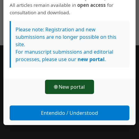
All articles remain available in
open access
for
consultation and download.
Please note: Registration and new
submissions are no longer possible on this
site.
For manuscript submissions and editorial
processes, please use our
new portal
.
Información General
Consejo editorial
Políticas de uso
🌐 New portal
Normas de autores y autoras
Suscribase a esta revista
Revisores y revisoras
Entendido / Understood
ISSN
Carta de compromiso de las personas autoras