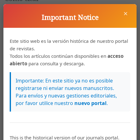
Rojas Barrantes, M., Ramírez Valerio, D., & Constantino Chuaire, L.
×
M. (2019). Brote de Oligonychus yothersi en cafetales de Costa
Important Notice
Rica por la ceniza del Volcán Poás durante el año 2017.
Agronomía Costarricense
,
44
(1).
https://doi.org/10.15517/rac.v44i1.40017
Este sitio web es la versión histórica de nuestro portal
Más formatos de cita
de revistas.
Todos los artículos continúan disponibles en
acceso
abierto
para consulta y descarga.
Descargas
Importante: En este sitio ya no es posible
registrarse ni enviar nuevos manuscritos.
Para envíos y nuevas gestiones editoriales,
por favor utilice nuestro
nuevo portal
.
This is the historical version of our journals portal.