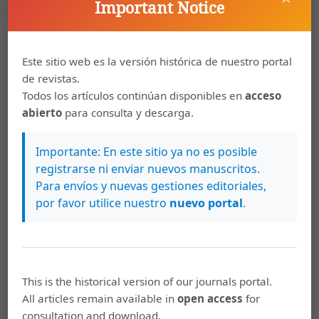
Important Notice
Palabras clave
Selección
árbol plus
mejoramiento genético
Este sitio web es la versión histórica de nuestro portal
diferencial de selección
ganancia genética
teca
de revistas.
Tectona grandis
Plus tree
tree breeding
selection
Todos los artículos continúan disponibles en
acceso
differential
teak
Tectona grandis
abierto
para consulta y descarga.
Cómo citar
Importante: En este sitio ya no es posible
registrarse ni enviar nuevos manuscritos.
Vallejos, J., Badilla, Y., Picado, F., & Murillo, O. (2009).
Para envíos y nuevas gestiones editoriales,
Metodología para la selección e incorporación de árboles plus
en programas de mejoramiento genético forestal.
Agronomía
por favor utilice nuestro
nuevo portal
.
Costarricense
,
34
(1). https://doi.org/10.15517/rac.v34i1.6704
Más formatos de cita
This is the historical version of our journals portal.
All articles remain available in
open access
for
consultation and download.
Esta obra está bajo una licencia internacional
Creative Commons