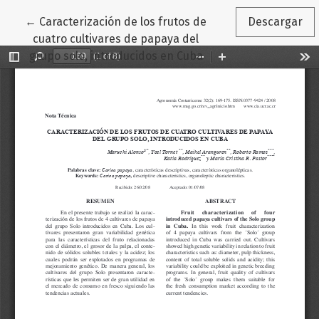
Volver a los detalles del artículo
←
Caracterización de los frutos de
Descargar
cuatro cultivares de papaya del
grupo solo, introducidos en Cuba