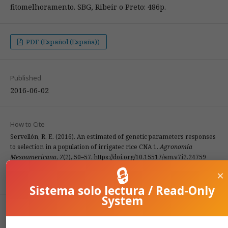
fitomelhoramento. SBG, Ribeir o Preto: 486p.
PDF (Español (España))
Published
2016-06-02
How to Cite
Servellón, R. E. (2016). An estimated of genetic parameters responses
to selection in a population of irrigatec rice CNA 1.
Agronomía
Mesoamericana
,
7
(2), 50–57. https://doi.org/10.15517/am.v7i2.24759
🔒
×
More Citation Formats
Sistema solo lectura / Read-Only
System
Issue
1996: Agronomía Mesoamericana: Vol. 7, Issue 2 (July-