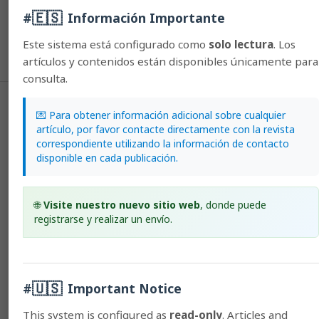
December)
🇪🇸
#
Información Importante
Section
Este sistema está configurado como
solo lectura
. Los
Articles
artículos y contenidos están disponibles únicamente para
consulta.
License
💌 Para obtener información adicional sobre cualquier
artículo, por favor contacte directamente con la revista
1. Proposed policy for open access journals
correspondiente utilizando la información de contacto
disponible en cada publicación.
Authors who publish in this journal accept the following
conditions:
🌐
Visite nuestro nuevo sitio web
, donde puede
registrarse y realizar un envío.
a. Authors retain the copyright and assign to the journal the right
to the first publication, with the work registered under the
attribution, non-commercial and no-derivative license from
🇺🇸
#
Important Notice
Creative Commons, which allows third parties to use what has
been published as long as they mention the authorship of the
This system is configured as
read-only
. Articles and