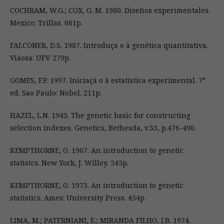
COCHRAM, W.G.; COX, G. M. 1980. Diseños experimentales.
Mexico: Trillas. 661p.
FALCONER, D.S. 1987. Introduça o à genética quantitativa.
Viáosa: UFV. 279p.
GOMES, F.P. 1997. Iniciaçá o à estatistica experimental. 7°
ed. Sao Paulo: Nobel. 211p.
HAZEL, L.N. 1943. The genetic basic for constructing
selection indexes. Genetics, Bethesda, v.33, p.476-490.
KEMPTHORNE, O. 1967. An introduction to genetic
statistcs. New York, J. Willey. 545p.
KEMPTHORNE, O. 1973. An introduction to genetic
statistics. Ames: University Press. 454p.
LIMA, M.; PATERNIANI, E.; MIRANDA FILHO, J.B. 1974.