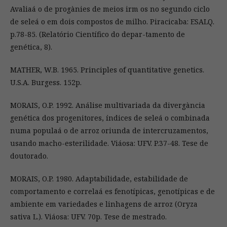
Avaliaá o de progànies de meios irm os no segundo ciclo
de seleá o em dois compostos de milho. Piracicaba: ESALQ.
p.78-85. (Relatório Científico do depar-tamento de
genética, 8).
MATHER, W.B. 1965. Principles of quantitative genetics.
U.S.A. Burgess. 152p.
MORAIS, O.P. 1992. Análise multivariada da divergància
genética dos progenitores, índices de seleá o combinada
numa populaá o de arroz oriunda de intercruzamentos,
usando macho-esterilidade. Viáosa: UFV. P.37-48. Tese de
doutorado.
MORAIS, O.P. 1980. Adaptabilidade, estabilidade de
comportamento e correlaá es fenotípicas, genotípicas e de
ambiente em variedades e linhagens de arroz (Oryza
sativa L.). Viáosa: UFV. 70p. Tese de mestrado.