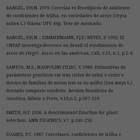
RANGEL, P.H.N. 1979. Correlaá es fenotípicas de ambiente
de coeficientes de trilha, en variedades de arroz (Oryza
sativa L.) Viáosa: UFV. 44p. Tese de mestrado.
RANGEL, P.H.N. ; ZIMMERMANN, F.J.P.; NEVES, P. 1992. El
CNPAF investiga:decresce en Brasil el rendimiento de
arroz de riego?. Arroz en las américas, Cali, v.13, n.1, p.2-4.
SANTOS, M.S.; NASPOLINI FILHO, V. 1986. Estimativas de
parámetros genéticos em tràs ciclos de seleá o entre e
dentro de famílias de meios irm os no milho (Zea mays L.)
dentado composto nordeste. Revista Brasileira de
Genética, Ribeir o Preto, v.19,n.2, p.307-319.
SMITH, H.F. 1936. A descriminant function for plant
selection. ANN EUGENICS. v.7. p.240-250.
SOARES, P.C. 1987. Correlaoes, coeficientes de trilha e