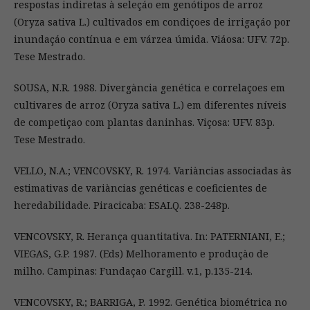
respostas indiretas à seleçáo em genótipos de arroz
(Oryza sativa L.) cultivados em condiçoes de irrigaçáo por
inundaçáo contínua e em várzea úmida. Viáosa: UFV. 72p.
Tese Mestrado.
SOUSA, N.R. 1988. Divergància genética e correlaçoes em
cultivares de arroz (Oryza sativa L.) em diferentes níveis
de competiçao com plantas daninhas. Viçosa: UFV. 83p.
Tese Mestrado.
VELLO, N.A.; VENCOVSKY, R. 1974. Variàncias associadas às
estimativas de variàncias genéticas e coeficientes de
heredabilidade. Piracicaba: ESALQ. 238-248p.
VENCOVSKY, R. Herança quantitativa. In: PATERNIANI, E.;
VIEGAS, G.P. 1987. (Eds) Melhoramento e produçào de
milho. Campinas: Fundaçao Cargill. v.1, p.135-214.
VENCOVSKY, R.; BARRIGA, P. 1992. Genética biométrica no