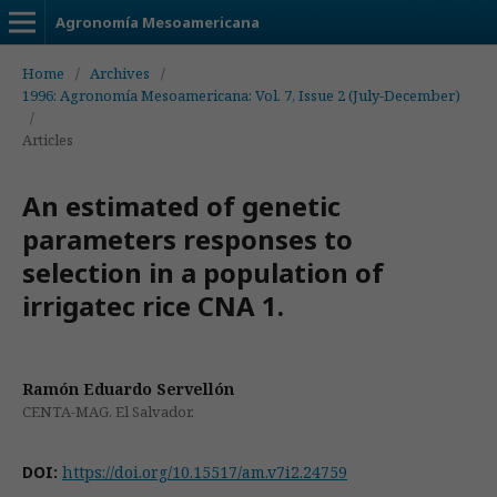
Agronomía Mesoamericana
Home
/
Archives
/
1996: Agronomía Mesoamericana: Vol. 7, Issue 2 (July-December)
/
Articles
An estimated of genetic
parameters responses to
selection in a population of
irrigatec rice CNA 1.
Ramón Eduardo Servellón
CENTA-MAG. El Salvador.
DOI:
https://doi.org/10.15517/am.v7i2.24759