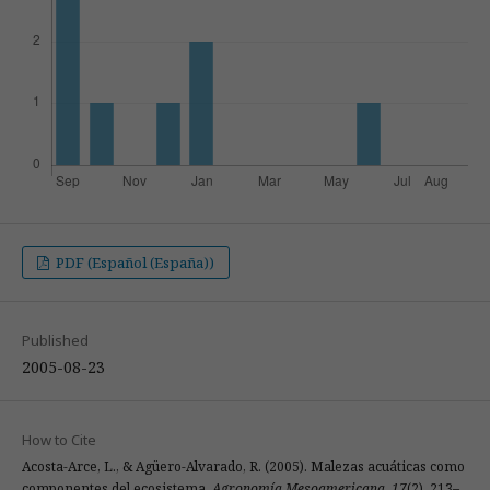
PDF (Español (España))
Published
2005-08-23
How to Cite
Acosta-Arce, L., & Agüero-Alvarado, R. (2005). Malezas acuáticas como
componentes del ecosistema.
Agronomía Mesoamericana
,
17
(2), 213–