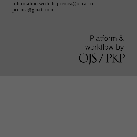
information write to pccmca@ucr.ac.cr,
pccmca@gmail.com