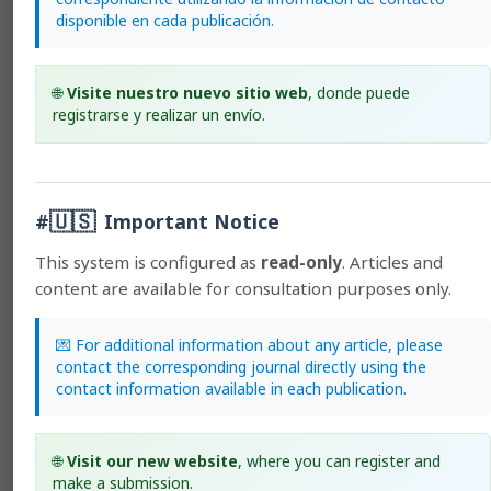
Ramón Mexzón-Vargas,
Distancias de siembra y
disponible en cada publicación.
combate de malezas en pejibaye (Bactris gasipaes K.)
para palmito: efecto en el suelo y artrópodos
,
Agronomía Mesoamericana: 2006: Agronomía
🌐
Visite nuestro nuevo sitio web
, donde puede
Mesoamericana: Vol. 17, Issue 1 (January-June)
registrarse y realizar un envío.
1
2
3
>
>>
General Information
🇺🇸
#
Important Notice
Usage policies
This system is configured as
read-only
. Articles and
Author guidelines
content are available for consultation purposes only.
Subscriptions
💌 For additional information about any article, please
Guide for Peer Reviewers
contact the corresponding journal directly using the
Ethics Code
contact information available in each publication.
Digital Preservation
🌐
Visit our new website
, where you can register and
make a submission.