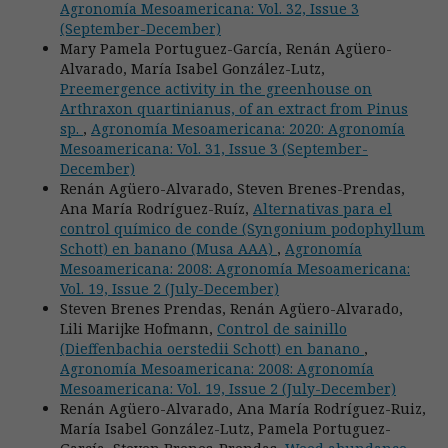
Agronomía Mesoamericana: Vol. 32, Issue 3
(September-December)
Mary Pamela Portuguez-García, Renán Agüero-
Alvarado, María Isabel González-Lutz,
Preemergence activity in the greenhouse on
Arthraxon quartinianus, of an extract from Pinus
sp.
,
Agronomía Mesoamericana: 2020: Agronomía
Mesoamericana: Vol. 31, Issue 3 (September-
December)
Renán Agüero-Alvarado, Steven Brenes-Prendas,
Ana María Rodríguez-Ruíz,
Alternativas para el
control químico de conde (Syngonium podophyllum
Schott) en banano (Musa AAA)
,
Agronomía
Mesoamericana: 2008: Agronomía Mesoamericana:
Vol. 19, Issue 2 (July-December)
Steven Brenes Prendas, Renán Agüero-Alvarado,
Lili Marijke Hofmann,
Control de sainillo
(Dieffenbachia oerstedii Schott) en banano
,
Agronomía Mesoamericana: 2008: Agronomía
Mesoamericana: Vol. 19, Issue 2 (July-December)
Renán Agüero-Alvarado, Ana María Rodríguez-Ruiz,
María Isabel González-Lutz, Pamela Portuguez-