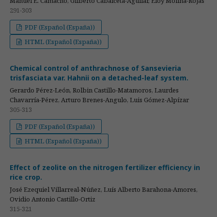
Manuel E. Camacho, Gilberto Cabalceta-Aguilar, Eloy Molina-Rojas
291-303
PDF (Español (España))
HTML (Español (España))
Chemical control of anthrachnose of Sansevieria
trisfasciata var. Hahnii on a detached-leaf system.
Gerardo Pérez-León, Rolbin Castillo-Matamoros, Laurdes
Chavarría-Pérez, Arturo Brenes-Angulo, Luis Gómez-Alpízar
305-313
PDF (Español (España))
HTML (Español (España))
Effect of zeolite on the nitrogen fertilizer efficiency in
rice crop.
José Ezequiel Villarreal-Núñez, Luís Alberto Barahona-Amores,
Ovidio Antonio Castillo-Ortiz
315-321