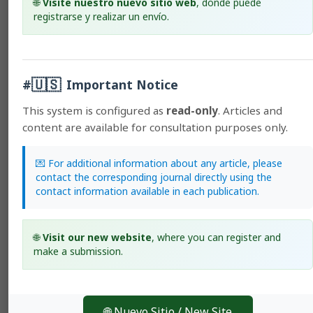
🌐
Visite nuestro nuevo sitio web
, donde puede
365-372
registrarse y realizar un envío.
PDF (Español (España))
HTML (Español (España))
🇺🇸
#
Important Notice
Literature Reviews
This system is configured as
read-only
. Articles and
content are available for consultation purposes only.
Reconnection production-consumption: change to
achieve food and nutritional security, as well as rural
development.
💌 For additional information about any article, please
contact the corresponding journal directly using the
Shirley Rodríguez-González, Sergio Schneider, Gabriela Coelho-de-
contact information available in each publication.
Souza
373-385
PDF (Español (España))
🌐
Visit our new website
, where you can register and
HTML (Español (España))
make a submission.
General Information
🌐 Nuevo Sitio / New Site