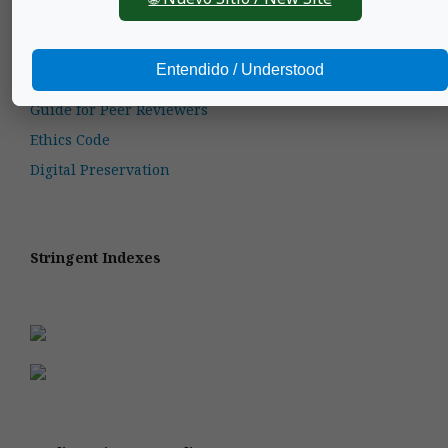
Usage policies
Author guidelines
Entendido / Understood
Subscriptions
Guide for Peer Reviewers
Ethics Code
Digital Preservation
Stringent Indexes