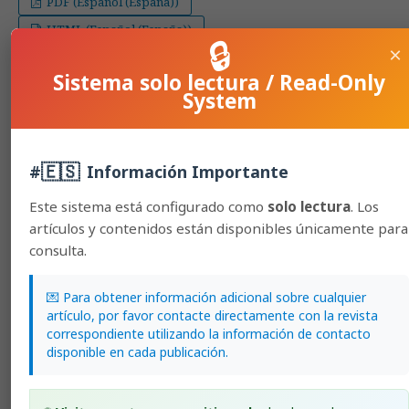
PDF (Español (España))
HTML (Español (España))
🔒
×
Sistema solo lectura / Read-Only
Technical Notes
System
Conditioning of mealybug (Hemiptera: Pseudococcidae)
by Scanning Electron Microscopy.
🇪🇸
#
Información Importante
Melissa Palma-Jiménez, Mónica Blanco-Meneses
355-364
Este sistema está configurado como
solo lectura
. Los
PDF (Español (España))
artículos y contenidos están disponibles únicamente para
consulta.
HTML (Español (España))
💌 Para obtener información adicional sobre cualquier
Analyzes and Comments
artículo, por favor contacte directamente con la revista
correspondiente utilizando la información de contacto
disponible en cada publicación.
Mixtures of organic and inorganic substrates, particle
size and proportion.
Emilio Raymundo Morales-Maldonado, Fernando Casanova-Lugo