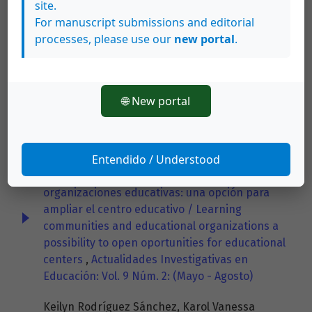
site.
visitantes a museos / Visitor studies in
For manuscript submissions and editorial
museums
,
Actualidades Investigativas en
processes, please use our
new portal
.
Educación: Vol. 11 Núm. 2: (Mayo – Agosto)
Keilyn Rodríguez Sánchez,
Aporte de la nueva
museología española al Museo de los Niños de
🌐 New portal
Costa Rica
,
Actualidades Investigativas en
Educación: Vol. 5 Núm. 2: (Julio - Diciembre)
Entendido / Understood
Manuel Enrique Luján Ferrer, Delfilia Mora
Hamblin,
Comunidades de aprendizaje y
organizaciones educativas: una opción para
ampliar el centro educativo / Learning
communities and educational organizations a
possibility to open oportunities for educational
centers
,
Actualidades Investigativas en
Educación: Vol. 9 Núm. 2: (Mayo - Agosto)
Keilyn Rodríguez Sánchez, Karol Vanessa