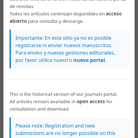
de revistas.
Artículos más leídos del mismo autor/a
Todos los artículos continúan disponibles en
acceso
abierto
para consulta y descarga.
Manuel Enrique Luján Ferrer, Flora Salas Madriz,
Enfoques teóricos y definiciones de la
Importante: En este sitio ya no es posible
tecnología educativa en el Siglo XX / Theoretical
registrarse ni enviar nuevos manuscritos.
approaches and explanation of educational
Para envíos y nuevas gestiones editoriales,
technologies in the XX century
,
Actualidades
por favor utilice nuestro
nuevo portal
.
Investigativas en Educación: Vol. 9 Núm. 2:
(Mayo - Agosto)
Keilyn Rodríguez Sánchez,
Las musas de
This is the historical version of our journals portal.
principio del Siglo XXI: indicios del cambio
All articles remain available in
open access
for
educativo museal / Muses of the XXI Century:
consultation and download.
evidence of educational change in museums
,
Actualidades Investigativas en Educación: Vol.
12 Núm. 2: (Mayo - Agosto)
Please note: Registration and new
submissions are no longer possible on this
Keilyn Rodríguez Sánchez,
Estudios de