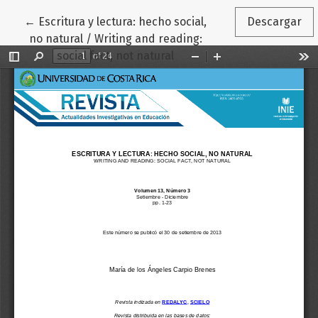
Volver a los detalles del artículo
←
Escritura y lectura: hecho social,
Descargar
no natural / Writing and reading:
social fact, not natural