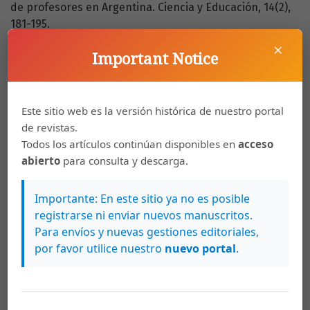
de profesores en Argentina. Ciencia y Educación, 14(2),
181-195.
×
Milton, Jan. (2003). Primary School Sex Education
Important Notice
Programs: Views and experiences of teachers in four
primary schools in Sidney, Australia. Sex Education, 3(3),
37-41. doi:10.1080/1468181032000119122
Este sitio web es la versión histórica de nuestro portal
de revistas.
Miqueo, Pilar. (1996). Evaluación de programas de
Todos los artículos continúan disponibles en
acceso
formación en educación sexual para profesionales en
abierto
para consulta y descarga.
Navarra (Tesis doctoral). Salamanca: Universidad de
Salamanca, España.
Importante: En este sitio ya no es posible
Montilla, Josefa y Kromrey, Jeffrey. (2010). Robustez de
registrarse ni enviar nuevos manuscritos.
las pruebas T en comparación de medias, ante violación
Para envíos y nuevas gestiones editoriales,
de supuestos de normalidad y homocedasticidad.
por favor utilice nuestro
nuevo portal
.
Revista Ciencia e Ingeniería, 31(2), 101-108.
Morgade, Marcela (Coord.). (2011). Toda educación es
sexual: hacia una educación sexuada justa. Buenos