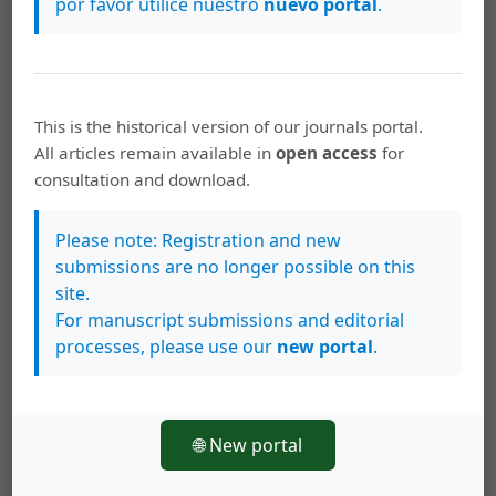
por favor utilice nuestro
nuevo portal
.
Cervantes-Rosas, María de los Ángeles. (2016). La
Responsabilidad Social Universitaria desde la
Perspectiva del Alumno. Ra Ximhai, 12(6), 305-314.
López-Noriega, Myrna, Zalthen-Hernández, Lorena y
This is the historical version of our journals portal.
Carrillo-Marín, Antonia. (2015). Las Buenas Prácticas en
All articles remain available in
open access
for
el Marco de la Responsabilidad Social Universitaria. Ra
consultation and download.
Ximhai, 11(4), 101-112.
Martínez Domínguez, Luis Manuel. (2013). La
Please note: Registration and new
responsabilidad Social Corporativa en las Instituciones
submissions are no longer possible on this
educativas. Estudios sobre educación. 27, 169-191.
site.
doi:10.15581/004.27.169-191.
For manuscript submissions and editorial
processes, please use our
new portal
.
Matten, Dirk y Moon, Jeremy. (2004). Corporate Social
Responsibility Education in Europe. Journal of Business
Ethics, 54(4), 323-337.
🌐 New portal
Michel, Guillermo. (2006). Existencia y Método. México:
Castellanos Editores.