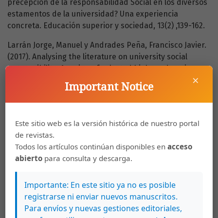
precepción de la responsabilidad Social en los diversos
estamentos de la universidad? Una experiencia
concreta. Educación superior y sociedad, 13(2) ,139-162.
Larrán Jorge, Manuel y Andrades Peña, Francisco Javier.
(2017). Analysing the literature on university social
responsibility: A review of selected higher education
×
journals. Higher Education Quarterly, 71(4), 302-319.
Important Notice
doi:10.1111/hequ.12122
Laurencio Leyva, Amauris y Farfán Pacheco, Pablo
Este sitio web es la versión histórica de nuestro portal
Cornelio. (2016). La innovación educativa en el ámbito de
de revistas.
la responsabilidad social universitaria. Revista Cubana
Todos los artículos continúan disponibles en
acceso
de Educación Superior, 35(2), 16-34.
abierto
para consulta y descarga.
Liss, Jan y Liazos, Ariane. (2010). Incorporating Education
for Civic and Social Responsibility into the
Importante: En este sitio ya no es posible
Undergraduate Curriculum. Change, 42(1), 45-50.
registrarse ni enviar nuevos manuscritos.
Para envíos y nuevas gestiones editoriales,
López-Noriega, Myrna D., Zalthen-Hernández, Lorena y