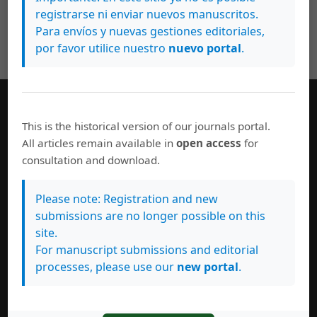
registrarse ni enviar nuevos manuscritos.
Para envíos y nuevas gestiones editoriales,
por favor utilice nuestro
nuevo portal
.
Información General
This is the historical version of our journals portal.
All articles remain available in
open access
for
Consejo editorial
consultation and download.
Políticas de uso
Normas de autor
Please note: Registration and new
Suscribase a esta revista
submissions are no longer possible on this
Personas evaluadoras del número actual
site.
Índice H: 86
For manuscript submissions and editorial
processes, please use our
new portal
.
Revista Indexada en: