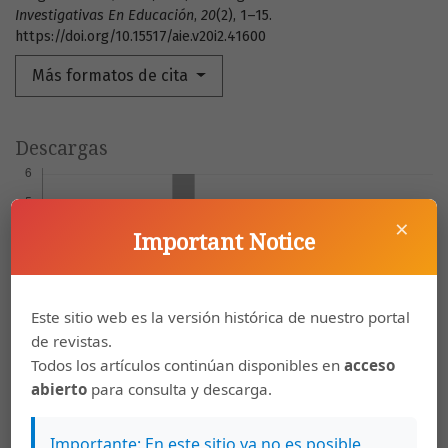
Investigativas En Educación
,
20
(2), 1–15.
https://doi.org/10.15517/aie.v20i2.41600
Más formatos de cita
Descargas
×
Important Notice
Este sitio web es la versión histórica de nuestro portal
de revistas.
Todos los artículos continúan disponibles en
acceso
abierto
para consulta y descarga.
Importante: En este sitio ya no es posible