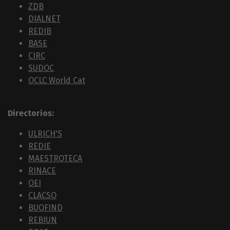
ZDB
DIALNET
REDIB
BASE
CIRC
SUDOC
OCLC World Cat
Directorios:
ULRICH'S
REDIE
MAESTROTECA
RINACE
OEI
CLACSO
BUOFIND
REBIUN