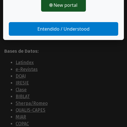
Índices:
🌐 New portal
Entendido / Understood
Web of Science - SciELO Citation Index
Bases de Datos:
Latindex
e-Revistas
DOAJ
IRESIE
Clase
BIBLAT
Sherpa/Romeo
QUALIS-CAPES
MIAR
COPAC