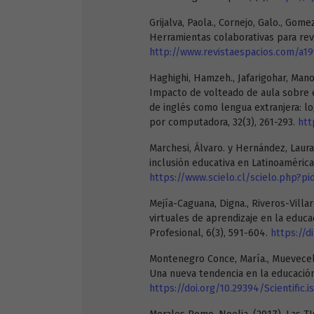
Grijalva, Paola., Cornejo, Galo., Gome
Herramientas colaborativas para revi
http://www.revistaespacios.com/a1
Haghighi, Hamzeh., Jafarigohar, Man
Impacto de volteado de aula sobre e
de inglés como lengua extranjera: lo
por computadora, 32(3), 261-293.
htt
Marchesi, Álvaro. y Hernández, Laura
inclusión educativa en Latinoamérica
https://www.scielo.cl/scielo.php?
Mejía-Caguana, Digna., Riveros-Villar
virtuales de aprendizaje en la educa
Profesional, 6(3), 591-604.
https://d
Montenegro Conce, María., Muevecela 
Una nueva tendencia en la educación i
https://doi.org/10.29394/Scientific.i