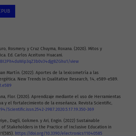
EPUB
auro, Rosmery. y Cruz Chuyma, Roxana. (2020). Mitos y
fica. Ed. Carlos Aceituno Huacani.
5SIBI2Ph4duWip3qZ3b0v34djg8ZGhu1/view
uan Martín. (2022). Aportes de la lexicometría a las
ergética. New Trends in Qualitative Research, 14, e589-e589.
2.e589
tuana, Flor. (2020). Aprendizaje mediante el uso de Herramientas
a y el fortalecimiento de la enseñanza. Revista Scientific,
394/Scientific.issn.2542-2987.2020.5.17.19.350-369
ahriye., Dagli, Gokmen. y Ari, Engin. (2022) Sustainable
of Stakeholders in the Practice of Inclusive Education in
11(585).
https://doi.org/10.3390/electronics11040585