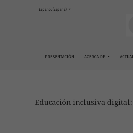
Cambiar el idioma. El actual es:
Español (España)
Educación inclusiva digital: Una revisión bibl
PRESENTACIÓN
ACERCA DE
ACTUA
Educación inclusiva digital: