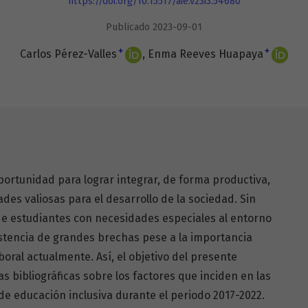
https://doi.org/10.15517/aie.v23i3.54680
Publicado 2023-09-01
+
+
Carlos Pérez-Valles
Enma Reeves Huapaya
portunidad para lograr integrar, de forma productiva,
es valiosas para el desarrollo de la sociedad. Sin
de estudiantes con necesidades especiales al entorno
istencia de grandes brechas pese a la importancia
oral actualmente. Así, el objetivo del presente
ias bibliográficas sobre los factores que inciden en las
de educación inclusiva durante el periodo 2017-2022.