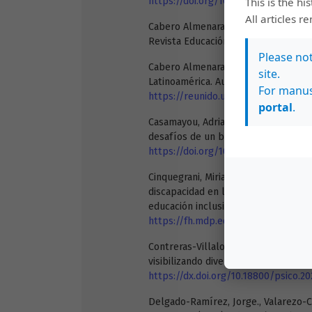
https://doi.org/10.21556/edutec.202
This is the hi
All articles r
Cabero Almenara, Julio. y Córdoba Pér
Revista Educación Inclusiva, 2(1), 61-
Please no
Cabero Almenara, Julio. y Valencia Or
site.
Latinoamérica. Aula Abierta, 48(2), 1
For manus
https://reunido.uniovi.es/index.php
portal
.
Casamayou, Adriana. y Morales Gonzá
desafíos de un binomio. Psicología, 
https://doi.org/10.26864/pcs.v7.n2.9
Cinquegrani, Mirian. (2020). ¿Dónde 
discapacidad en la escuela a partir d
educación inclusiva en la provincia 
https://fh.mdp.edu.ar/revistas/ind
Contreras-Villalobos, Tabata. y Baler
visibilizando diversas trayectorias e
https://dx.doi.org/10.18800/psico.2
Delgado-Ramírez, Jorge., Valarezo-C