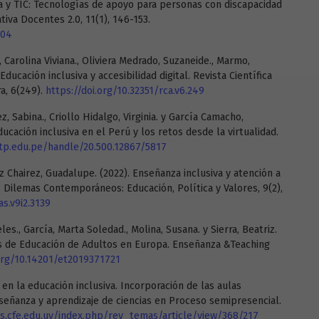
va y TIC: Tecnologías de apoyo para personas con discapacidad
tiva Docentes 2.0, 11(1), 146-153.
204
 Carolina Viviana., Oliviera Medrado, Suzaneide., Marmo,
 Educación inclusiva y accesibilidad digital. Revista Científica
a, 6(249).
https://doi.org/10.32351/rca.v6.249
, Sabina., Criollo Hidalgo, Virginia. y García Camacho,
educación inclusiva en el Perú y los retos desde la virtualidad.
utp.edu.pe/handle/20.500.12867/5817
 Chairez, Guadalupe. (2022). Enseñanza inclusiva y atención a
s. Dilemas Contemporáneos: Educación, Política y Valores, 9(2),
s.v9i2.3139
es., García, Marta Soledad., Molina, Susana. y Sierra, Beatriz.
ros de Educación de Adultos en Europa. Enseñanza &Teaching
.org/10.14201/et2019371721
C en la educación inclusiva. Incorporación de las aulas
nseñanza y aprendizaje de ciencias en Proceso semipresencial.
js.cfe.edu.uy/index.php/rev_temas/article/view/368/217