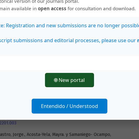
2.79.2393
storical version of our journals portal.
emain available in
open access
for consultation and download.
ez, Margarita. (2019). Inclusión educativa: inclusión digital.
77.
te: Registration and new submissions are no longer possibl
tiz, Rubicelia. (2019). TIC para la inclusión: una mirada desde
39-146.
cript submissions and editorial processes, please use our
/AA/article/view/13283/12431
lez, María. (2017). Personas mayores y tecnologías digitales:
Conocimiento y Sociedad, 7(2), 152-172.
está lo que falta? Representaciones y miradas acerca de la
🌐 New portal
e las narrativas de familias en lucha por el derecho a la
de Buenos Aires (2006-2017). Revista Pasado Abierto, (13).
ex.php/pasadoabierto/article/view/4724/5303
Entendido / Understood
iola, Enrique. (2022). Educación para jóvenes y adultos:
ducativas. Revista de Psicología, 40(1), 73-96.
02201.003
astro, Jorge., Acosta-Yela, Mayra. y Samaniego- Ocampo,