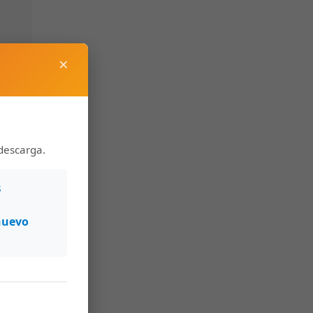
×
descarga.
s
nuevo