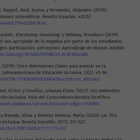
z, Raquel., Real, Karina. y Fernández, Alejandro. (2019).
siones sistemáticas. Revista Espacios, 40(25).
9v40n25/19402509.html
oocheh., Khoshsima, Hooshang. y Vahdany, Fereidoon. (2019).
l uso apropiado de la negativa por parte de los estudiantes
gro, participación, percepción. Aprendizaje de idiomas asistido
ps://doi.org/10.1080/09588221.2018.1504083
. (2019). Cinco dimensiones claves para avanzar en la
. Latinoamericana de Educación Inclusiva, 13(2), 45-56.
pid=S0718-73782019000200045&script=sci_abstract
eal, Víctor. y Cevallos, Johanna Elena. (2021). Los ambientes
ción inclusiva. Polo del Conocimiento:Revista Científico-
ialnet.unirioja.es/servlet/articulo?codigo=7926881
Naranjo, Silvia. y Reinoso Reinoso, María. (2020). Las Tics:
nclusiva. Revista Scientific, 5(17), 311-327.
ssn.2542-2987.2020.5.17.17.311-327