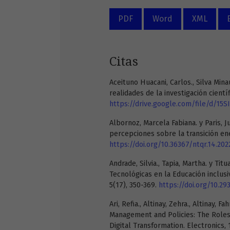
PDF
Word
XML
Citas
Aceituno Huacani, Carlos., Silva Min
realidades de la investigación cientí
https://drive.google.com/file/d/1
Albornoz, Marcela Fabiana. y Paris, J
percepciones sobre la transición en
https://doi.org/10.36367/ntqr.14.202
Andrade, Silvia., Tapia, Martha. y Ti
Tecnológicas en la Educación inclusiv
5(17), 350-369.
https://doi.org/10.29
Ari, Refia., Altinay, Zehra., Altinay, F
Management and Policies: The Roles 
Digital Transformation. Electronics, 