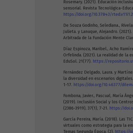
Rosemary. (2021). Educación inclusi
sensorial. Revista Tecnológica-Educa
https://doi.org/10.37843/rted.v11i1.
De Souza Godinho, Selediana., Rivela,
Julieta. y Lanuque, Alejandro. (2021).
Arbitrada de la Fundación Mente Clar
Díaz Espinoza, Maribel., Acho Ramírez
Orfelinda. (2021). La realidad de la 
EduSol. 21(77).
https://repositorio.
Fernández Delgado, Laura. y Martínez
la diversidad en escenarios digitale
1-17.
https://doi.org/10.46377/dilema
Fombona, Javier., Pascual, María Ángel
(2019). Inclusión Social y los Cent
(2386-3919), 37(1), 7-21.
https://doi
García Pereira, María. (2018). Las TI
virtuales como estrategia para la e
Temas Segunda Época, (2),
https://o