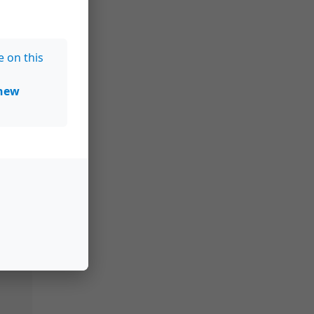
e on this
new