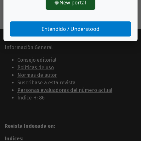
🌐 New portal
Entendido / Understood
Información General
Consejo editorial
Políticas de uso
Normas de autor
Suscribase a esta revista
Personas evaluadoras del número actual
Índice H: 86
Revista Indexada en:
Índices: