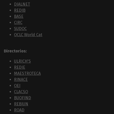
DIALNET
REDIB
BASE
CIRC
SUDOC
OCLC World Cat
Directorios:
ULRICH'S
REDIE
MAESTROTECA
RINACE
OEI
CLACSO
BUOFIND
REBIUN
ROAD