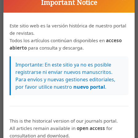
Important Notice
Derechos de autor 2014 Actualidades Investigativas en
Educación
Este sitio web es la versión histórica de nuestro portal
de revistas.
Descargas
Todos los artículos continúan disponibles en
acceso
abierto
para consulta y descarga.
Importante: En este sitio ya no es posible
registrarse ni enviar nuevos manuscritos.
Para envíos y nuevas gestiones editoriales,
por favor utilice nuestro
nuevo portal
.
This is the historical version of our journals portal.
Artículos más leídos del mismo autor/a
All articles remain available in
open access
for
consultation and download.