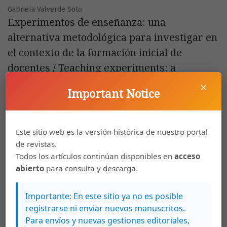
Gabriela Valverde Soto
Experimentos de enseñanza: una
alternativa metodológica para investigar en
el contexto de la formación inicial de
docentes / Teaching experiments: a
methodological alternative to research in
×
Important Notice
the context of the initial teacher training
PDF
HTML
Este sitio web es la versión histórica de nuestro portal
de revistas.
Todos los artículos continúan disponibles en
acceso
Lilia Teresa Serrato Almendárez, Ismael García Cedillo
abierto
para consulta y descarga.
Evaluación de un programa de intervención
para promover prácticas docentes
Importante: En este sitio ya no es posible
inclusivas / Evaluation of an intervention
registrarse ni enviar nuevos manuscritos.
Para envíos y nuevas gestiones editoriales,
program aimed to promote inclusive