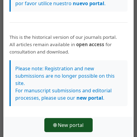
por favor utilice nuestro
nuevo portal
.
education practices
PDF
HTML
This is the historical version of our journals portal.
All articles remain available in
open access
for
Ana María Barra Salazar, Nelly Margot Gómez Fuentealba
consultation and download.
Relación entre los insumos del plan
estratégico y los resultados para la
Please note: Registration and new
acreditación. Caso aplicado a universidades
submissions are no longer possible on this
chilenas / The relationship between
site.
For manuscript submissions and editorial
strategic plan inputs and their results. A
processes, please use our
new portal
.
case study for the state chilean universities
PDF
HTML
🌐 New portal