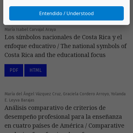
Entendido / Understood
Ensayos
María Isabel Carvajal Araya
Los símbolos nacionales de Costa Rica y el
enfoque educativo / The national symbols of
Costa Rica and the educational focus
PDF
HTML
María del Ángel Vázquez Cruz, Graciela Cordero Arroyo, Yolanda
E. Leyva Barajas
Análisis comparativo de criterios de
desempeño profesional para la enseñanza
en cuatro países de América / Comparative