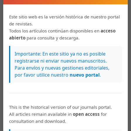
Este sitio web es la versión histórica de nuestro portal
Francisco Ángel Becerra Lois, Adrián Manuel
32
de revistas.
Andrade Orbe, Lidia Inés Díaz Gispert
Todos los artículos continúan disponibles en
acceso
Sistema de gestión de la calidad para el
abierto
para consulta y descarga.
proceso de investigación: Universidad de
Otavalo, Ecuador
Importante: En este sitio ya no es posible
registrarse ni enviar nuevos manuscritos.
PDF
Para envíos y nuevas gestiones editoriales,
HTML
por favor utilice nuestro
nuevo portal
.
Miguel Angel Díaz Delgado
19
La complejidad de la investigación en
liderazgo educativo, acercamientos
This is the historical version of our journals portal.
All articles remain available in
open access
for
metodológicos contemporáneos
consultation and download.
PDF
HTML