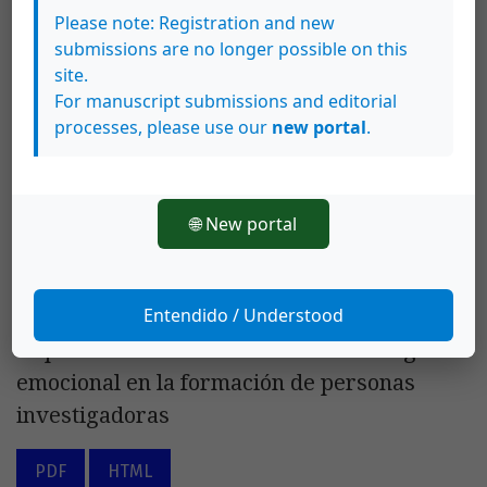
Please note: Registration and new
submissions are no longer possible on this
site.
Sergio Gerardo Malaga-Villegas
29
For manuscript submissions and editorial
Hacia una complexión del discurso
processes, please use our
new portal
.
intercultural en planes de estudio de
educación básica
🌐 New portal
PDF
HTML
Entendido / Understood
Rocio Fragoso-Luzuriaga
23
Importancia del desarrollo de la inteligencia
emocional en la formación de personas
investigadoras
PDF
HTML