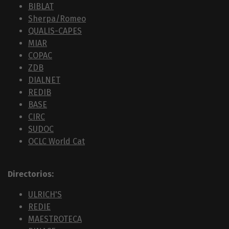
BIBLAT
Sherpa/Romeo
QUALIS-CAPES
MIAR
COPAC
ZDB
DIALNET
REDIB
BASE
CIRC
SUDOC
OCLC World Cat
Directorios:
ULRICH'S
REDIE
MAESTROTECA