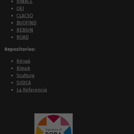
RINACE
OEI
CLACSO
BUOFIND
REBIUN
ROAD
Repositorios:
Kérwá
Kimuk
Scultura
SIIDCA
La Referencia