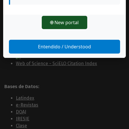
Índice H: 86
🌐 New portal
Revista Indexada en:
Índices:
Entendido / Understood
Web of Science - SciELO Citation Index
Bases de Datos:
Latindex
e-Revistas
DOAJ
IRESIE
Clase