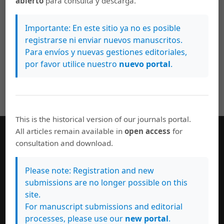
abierto
para consulta y descarga.
bimodal en la Educación Superior / Design,
implementation and evaluation of a b-
Importante: En este sitio ya no es posible
learning course in the Higher Education
registrarse ni enviar nuevos manuscritos.
Para envíos y nuevas gestiones editoriales,
PDF
por favor utilice nuestro
nuevo portal
.
This is the historical version of our journals portal.
All articles remain available in
open access
for
consultation and download.
Información General
Consejo editorial
Please note: Registration and new
Políticas de uso
submissions are no longer possible on this
Normas de autor
site.
Suscribase a esta revista
For manuscript submissions and editorial
Personas evaluadoras del número actual
processes, please use our
new portal
.