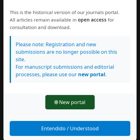
Código ético
This is the historical version of our journals portal.
All articles remain available in
open access
for
Detección de plagio
consultation and download.
Please note: Registration and new
submissions are no longer possible on this
Síganos
site.
Academia.edu
For manuscript submissions and editorial
processes, please use our
new portal
.
Mendeley
Facebook
LinkedIn
🌐 New portal
Twitter
Science Open
Entendido / Understood
Instagram