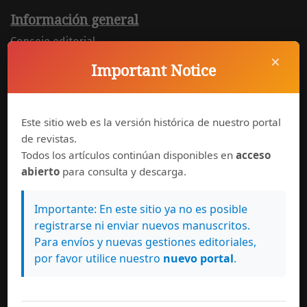
Información general
Consejo editorial
×
Important Notice
Normas de autor
Políticas de uso
Este sitio web es la versión histórica de nuestro portal
Suscríbase a esta revista
de revistas.
Todos los artículos continúan disponibles en
acceso
abierto
para consulta y descarga.
Documentos de consulta
Guía básica para autores
Importante: En este sitio ya no es posible
registrarse ni enviar nuevos manuscritos.
Guía de evaluación para el arbitraje
Para envíos y nuevas gestiones editoriales,
por favor utilice nuestro
nuevo portal
.
Declaración de originalidad
Guía para la elaboración de citas y referencias
bibliográficas