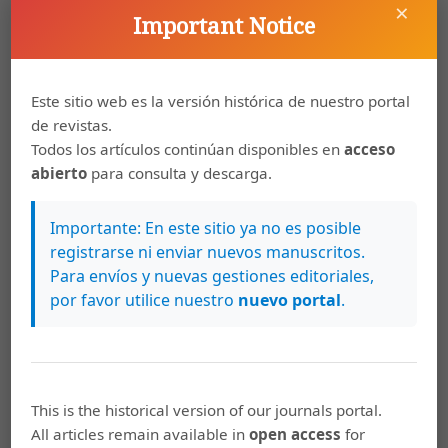
×
Carlos Sandoval García,
Claudia Palma Campos.
Important Notice
Me puse a jugar de narco. Mujeres, tráfico de
drogas y cárcel en Costa Rica. San José:
Editorial de la Universidad de Costa Rica, 2018
,
Este sitio web es la versión histórica de nuestro portal
Anuario de Estudios Centroamericanos: Vol. 45
de revistas.
(2019)
Todos los artículos continúan disponibles en
acceso
abierto
para consulta y descarga.
Carlos Sandoval García,
Presentación
,
Anuario
de Estudios Centroamericanos: Vol. 43 (2017):
Anuario de Estudios Centroamericanos
Importante: En este sitio ya no es posible
registrarse ni enviar nuevos manuscritos.
Carlos Sandoval García,
Presentación
,
Anuario
Para envíos y nuevas gestiones editoriales,
de Estudios Centroamericanos: Vol. 44 (2018):
por favor utilice nuestro
nuevo portal
.
Anuario de Estudios Centroamericanos
Carlos Sandoval García,
Presentación
,
Anuario
de Estudios Centroamericanos: Anuario de
Estudios Centroamericanos, Vol. 42 (2016)
This is the historical version of our journals portal.
All articles remain available in
open access
for