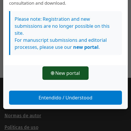
Carlos Sandoval García,
Presentación
,
Anuario
consultation and download.
de Estudios Centroamericanos: Anuario de
Estudios Centroamericanos, Vol. 41 (2015)
Please note: Registration and new
submissions are no longer possible on this
site.
>
>>
For manuscript submissions and editorial
processes, please use our
new portal
.
🌐 New portal
Información general
Entendido / Understood
Consejo editorial
Normas de autor
Políticas de uso