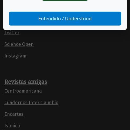
Facebook
Entendido / Understood
LinkedIn
Twitter
Science Open
Instagram
Revistas amigas
Centroamericana
Cuadernos Inter.c.a.mbio
Encartes
Ístmica