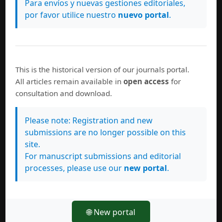
Para envíos y nuevas gestiones editoriales,
Documentos de consulta
por favor utilice nuestro
nuevo portal
.
Guía básica para autores
Guía de evaluación para el arbitraje
Declaración de originalidad
This is the historical version of our journals portal.
All articles remain available in
open access
for
Guía para la elaboración de citas y referencias
consultation and download.
bibliográficas
Código ético
Please note: Registration and new
submissions are no longer possible on this
Detección de plagio
site.
For manuscript submissions and editorial
processes, please use our
new portal
.
Síganos
Academia.edu
🌐 New portal
Mendeley