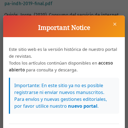
pa-indh-2019-final.pdf
Quirós, Jorge. (2020). Consumo del servicio de internet
×
en Panamá podría haber aumentado en un 50%, según
Important Notice
la ASEP.
https://www.tvn-2.com/nacionales/consumo-
Internet-Panama-aumentado-ASEP-
video_0_5634186531.html
Este sitio web es la versión histórica de nuestro portal
Reygadas, Luis. (2004). Las redes de la desigualdad: un
de revistas.
enfoque multidimensional. Política y Cultura, 22, pp. 7-
Todos los artículos continúan disponibles en
acceso
25.
abierto
para consulta y descarga.
Organización de las Naciones Unidas para la Educación,
Importante: En este sitio ya no es posible
la Ciencia y la Cultura. (2020). Education: From disruption
registrarse ni enviar nuevos manuscritos.
to recovery.
Para envíos y nuevas gestiones editoriales,
https://en.unesco.org/covid19/educationresponse#durationschoolclosures
por favor utilice nuestro
nuevo portal
.
Urribarri, Raisa. (1998). Cómo usan la Internet los
académicos latinoamericanos: Un estudio de caso:
Usuarios de RedULA. Comunicación y Sociedad, 34, pp.