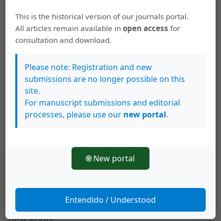
111-129.
This is the historical version of our journals portal.
Urribarri, Raisa. (2018). Programa de formación de
All articles remain available in
open access
for
comunicadores sociales en temas de Internet - ISOC
consultation and download.
Panamá.
https://www.isoc.org.pa/repositorio-del-
programa/
Please note: Registration and new
submissions are no longer possible on this
Urribarri, Raisa. (2020). Medios digitales y periodismo:
site.
retos para la democracia en Panamá | Agenda Pública.
For manuscript submissions and editorial
https://agendapublica.elpais.com/noticia/17001/medios-
processes, please use our
new portal
.
digitales-periodismo-retos-democracia-panama
Van Dijk, Jan. (2020). The Digital Divide. VitalSource
Bookshelf version.
🌐 New portal
Wolf, Mauro. (1987). La investigación en la comunicación
de masas. Críticas y Perspectivas. Paidós.
Entendido / Understood
Descargas