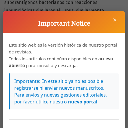
superantígenos bacterianos con reacciones
inmunológicas similares al Lupus; similarmente,
×
aquellos pacientes con diagnóstico previo de Lupus,
Important Notice
colonizados por dicho agente, presentan un fenotipo de
la enfermedad asociado a mayores manifestaciones
renales, cutáneas y articulares que asocian una mayor
Este sitio web es la versión histórica de nuestro portal
gama de seropositividad por distintos anticuerpos.
de revistas.
Todos los artículos continúan disponibles en
acceso
abierto
para consulta y descarga.
https://doi.org/10.15517/rc_ucr-hsjd.v10i5.39675
Importante: En este sitio ya no es posible
Descargas
registrarse ni enviar nuevos manuscritos.
Para envíos y nuevas gestiones editoriales,
por favor utilice nuestro
nuevo portal
.