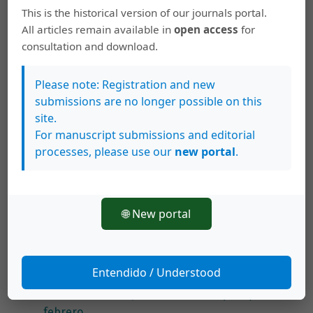
This is the historical version of our journals portal.
All articles remain available in
open access
for
consultation and download.
Please note: Registration and new
Artículos más leídos del mismo autor/a
submissions are no longer possible on this
site.
Gabriel Calderón Valverde, Mauricio Cordero
For manuscript submissions and editorial
Alfaro,
Síndrome Antifosfolípido Obstétrico
,
processes, please use our
new portal
.
Revista Clínica Escuela de Medicina UCR-HSJD:
Vol. 10 Núm. 2 (2020): Segundo Número Marzo
Abril - 2020
🌐 New portal
Gabriel Calderón Valverde, Juan Diego Salazar
Borbón,
Compromiso oculomotor y
glosofaríngeo en un paciente con
Entendido / Understood
neuroleptospirosis
,
Revista Clínica Escuela de
Medicina UCR-HSJD: Vol. 10 Núm. 1 (2020):
febrero