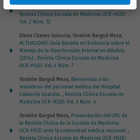
Malformación arteriovenosa cerebral gigante
,
Revista Clínica Escuela de Medicina UCR-HSJD:
Vol. 2 Núm. 12
Elena Chaves Goicuria, Ibrahim Barguil Meza,
ACTUALIDAD: Guía Basada en Evidencia sobre el
Manejo de la Hipertensión Arterial en Adultos.
(2014)
,
Revista Clínica Escuela de Medicina
UCR-HSJD: Vol. 4 Núm. 7
Ibrahim Barguil Meza,
Bienvenida a los
miembros del personal médico del Hospital
Calderón Guardia.
,
Revista Clínica Escuela de
Medicina UCR-HSJD: Vol. 2 Núm. 4
Ibrahim Barguil Meza,
Presentación del URL de
la Revista Clínica de la Escuela de Medicina
UCR-HSJD ante la comunidad médica nacional.
,
Revista Clínica Escuela de Medicina UCR-HSJD: