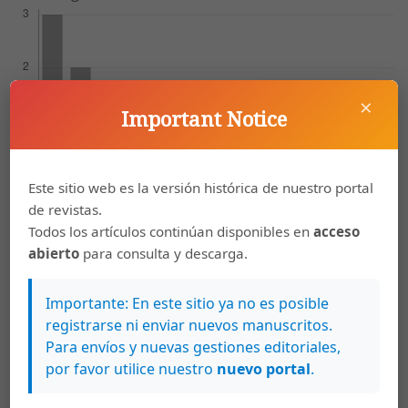
×
Important Notice
Este sitio web es la versión histórica de nuestro portal
de revistas.
Todos los artículos continúan disponibles en
acceso
abierto
para consulta y descarga.
Artículos más leídos del mismo autor/a
Importante: En este sitio ya no es posible
Natalia Jiménez Brenes, Jason Rojas Vega,
registrarse ni enviar nuevos manuscritos.
Ibrahim Barguil Meza,
Acidosis láctica tipo B1
Para envíos y nuevas gestiones editoriales,
secundaria a linfoma de Burkitt
,
Revista Clínica
por favor utilice nuestro
nuevo portal
.
Escuela de Medicina UCR-HSJD: Vol. 2 Núm. 5