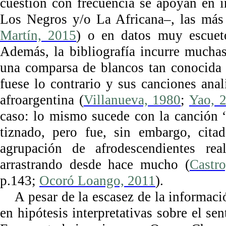
cuestión con frecuencia se apoyan en 
Los Negros y/o La Africana–, las más
Martín, 2015
) o en datos muy escueto
Además, la bibliografía incurre muchas
una comparsa de blancos tan conocida
fuese lo contrario y sus canciones ana
afroargentina (
Villanueva, 1980
;
Yao, 
caso: lo mismo sucede con la canción 
tiznado, pero fue, sin embargo, cit
agrupación de afrodescendientes rea
arrastrando desde hace mucho (
Castr
p.143;
Ocoró Loango, 2011
).
A pesar de la escasez de la informac
en hipótesis interpretativas sobre el se