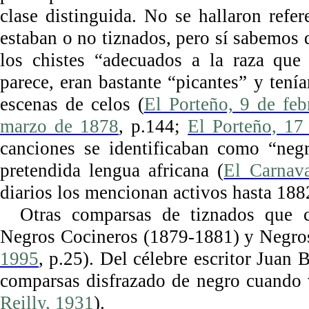
clase distinguida. No se hallaron refe
estaban o no tiznados, pero sí sabemos 
los chistes “adecuados a la raza que 
parece, eran bastante “picantes” y ten
escenas de celos (
El Porteño, 9 de fe
marzo de 1878
, p.144;
El Porteño, 17
canciones se identificaban como “negr
pretendida lengua africana (
El Carnav
diarios los mencionan activos hasta 188
Otras comparsas de tiznados que 
Negros Cocineros (1879-1881) y Negros
1995
, p.25). Del célebre escritor Juan 
comparsas disfrazado de negro cuando 
Reilly, 1931
).