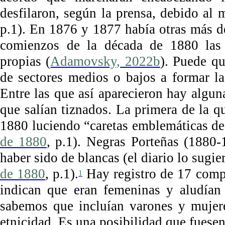
desfilaron, según la prensa, debido al 
p.1). En 1876 y 1877 había otras más de 
comienzos de la década de 1880 las
propias (
Adamovsky, 2022b
). Puede q
de sectores medios o bajos a formar la
Entre las que así aparecieron hay algu
que salían tiznados. La primera de la q
1880 luciendo “caretas emblemáticas de 
de 1880
, p.1). Negras Porteñas (1880-
haber sido de blancas (el diario lo sugi
de 1880
, p.1).
Hay registro de 17 comp
1
indican que eran femeninas y aludían
sabemos que incluían varones y mujere
etnicidad. Es una posibilidad que fuesen