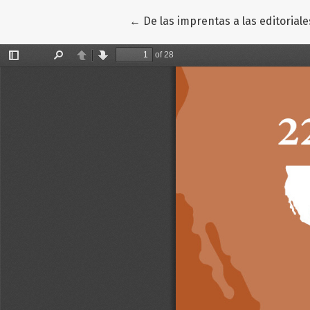
Volver a los detalles del artículo
←
De las imprentas a las editoriale