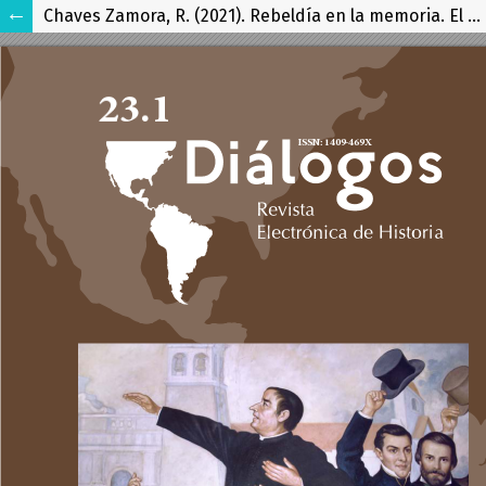
Chaves Zamora, R. (2021). Rebeldía en la memoria. El movimiento estudiantil contra Alcoa (Costa Rica, 1968-1970) (San José: EUNED, 2021).