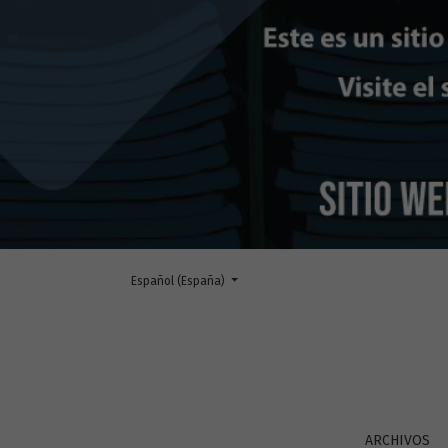
Cambiar el idioma. El actual es:
Español (España)
acceso restringido
ARCHIVOS