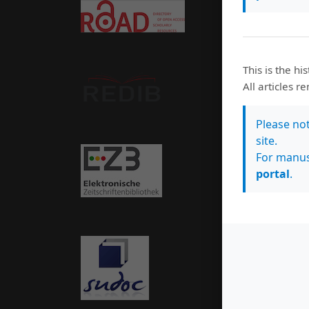
This is the hi
All articles r
Please no
site.
For manus
portal
.