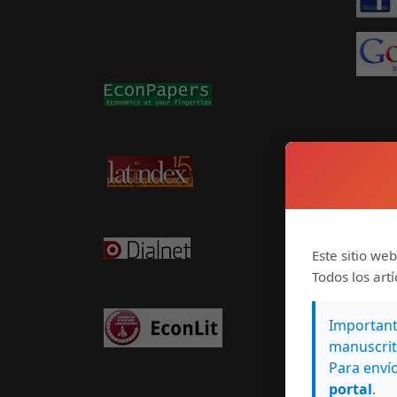
Este sitio web
Todos los art
Importante
manuscrit
Para envío
portal
.