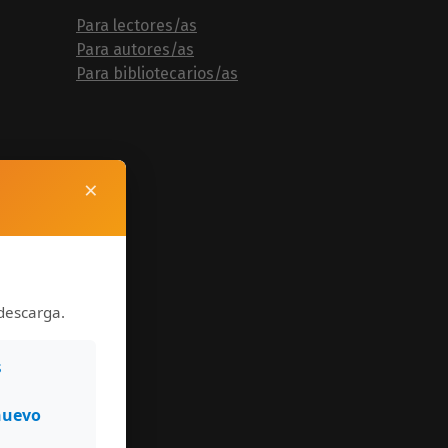
Para lectores/as
Para autores/as
Para bibliotecarios/as
×
descarga.
s
nuevo