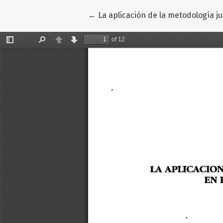
Volver a los detalles del artículo
←
La aplicación de la metodología j