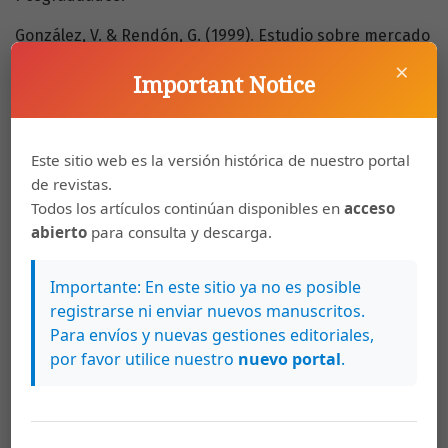
González, V. & Rendón, G. (1999). Estudio sobre mercado
laboral de los egresados y ajuste curricular de los
×
Important Notice
programas académicos del Colegio de Posgraduados,
mediante una encuesta por muestreo. Colegio de
Posgraduados.
Este sitio web es la versión histórica de nuestro portal
Guerrero, E. (2003). Análisis pormenorizado de los
de revistas.
grados de burnout y técnicas de afrontamiento del
Todos los artículos continúan disponibles en
acceso
estrés docente en profesorado universitario. Anales de
abierto
para consulta y descarga.
Psicología, 19(1), 145-158.
Gupta, A. (2008). Organizational Climate Study,
Importante: En este sitio ya no es posible
Organizational Traineeship. [Estudio de Clima
registrarse ni enviar nuevos manuscritos.
Organizacional, Prácticas Organizacionales]. Segmento,
Para envíos y nuevas gestiones editoriales,
PRM 28055, Institute of Rural Management, Anand.
por favor utilice nuestro
nuevo portal
.
Hirsch, A. (2008) Formación en ética profesional y los
profesores de posgrado de la Universidad Nacional
Autónoma de México. Revista Electrónica de