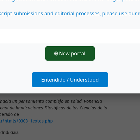
cript submissions and editorial processes, please use our
ender.
Revista Electrónica Educare
, 14, 41-47. Recuperado de
4nextra10_el_placer.html
éptima dirección. El cultivo de la interioridad.
Barcelona:
🌐 New portal
tonomía.
Argentina: Siglo XXI.
(2000).
La carta de la tierra.
Recuperado de
g/contenido/pages/La-Carta-de-la-Tierra.html
Entendido / Understood
rbol del conocimiento. Las bases biológicas del entendimiento
Universitaria.
hacia un pensamiento complejo en salud. Ponencia
enal de Implicaciones Filosóficas de las Ciencias de la
perado de
ar/htmls/0303_textos.php
rid: Gaia.