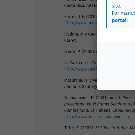
site.
Costa Rica. ARTEMUSA.
For manus
Flores, L.E. (2010). El placer de apr
portal
.
http://www.una.ac.cr/educare/vol1
Fradera. M y Guardans, T (2008).
La s
Claret.
Freire, P. (2008).
Pedagogía de la au
La Carta de la Tierra Internacional. 
http://www.earthcharterinaction.or
Maturana, H. y Varela, F. (1986).
El á
humano.
Santiago de Chile: Editorial 
Najmanovich, D. (2001,enero).
Pasos 
presentada en el Primer Seminario Bi
Complejidad.
La Habana, Cuba. Recu
http://www.denisenajmanovich.com.
Tolle, E. (2009).
El Silencio Habla.
Mad