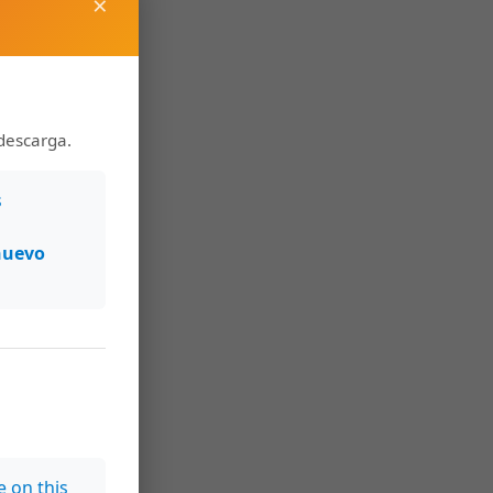
×
descarga.
s
nuevo
e on this