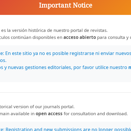
Important Notice
 en acción. Hacia un mundo sostenible.
Amsterdam: KIT
Madrid, España: Editorial Trotta.
 es la versión histórica de nuestro portal de revistas.
dado?.
Diario digital nuestro país. Recuperado de
ículos continúan disponibles en
acceso abierto
para consulta y 
67697
rcelona: Kairós.
: En este sitio ya no es posible registrarse ni enviar nuevo
os.
E. y Miranda, G. (2014). Pedagogía saludable: Despertar de un
s y nuevas gestiones editoriales, por favor utilice nuestro
care
, 18(2), 311-320. Recuperado de
x.php/EDUCARE/issue/current
. La educación en valores como estrategia de desarrollo y
studios sobre Educación
, 15,159-169.
spacio y medicina.
Barcelona, España: Editorial Kairós.
storical version of our journals portal.
emain available in
open access
for consultation and download.
educación en valores desde la carta de la tierra. Por una
oamericana de Educación
, 53, (4) 1-19.
te: Registration and new submissions are no longer possibl
Madrigal. J.C., Perearnau, M.A. (2009).
Comunidad Aprendiente.