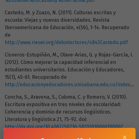
%20Daniel%20Cassany%20et%20al.pdf
Castedo, M. y Zuazo, N. (2011). Culturas escritas y
escuela: Viejas y nuevas diversidades. Revista
Iberoamericana de Educación, 4(56), 1-14. Recuperado
de
http://www.rieoei.org/deloslectores/4843Castedo.pdf
Cisneros-Estupiñán, M., Olave-Arias, G. y Rojas-García, I.
(2012). Cómo mejorar la capacidad inferencial en
estudiantes universitarios. Educación y Educadores,
15(1), 45-61. Recuperado de
http://educacionyeducadores.unisabana.edu.co/index.php/eye/article/view/2130/2713
Concha, S., Aravena, S., Coloma, C. y Romero, V. (2010).
Escritura expositiva en tres niveles de escolaridad:
Coherencia y dominio de recursos lingüísticos.
Literatura y lingüística 21, 75-92. doi:
http://dx.doi.org/10.4067/S0716-58112010000100007
×