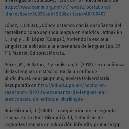
Investigación Educativa, 9(20), 83-107. Recuperado de
https://www.comie.org.mx/v1/revista/portal.php?
idm=es&sec=SC03&sub=SBB&criterio=ART00403
López, L. (2003). ¿Dónde estamos con la enseñanza del
castellano como segunda lengua en América Latina? En
I. Jung y L. E. López (Comps.), Abriendo la escuela.
Lingüística aplicada a la enseñanza de lenguas (pp. 39-
71). Madrid: Editorial Morata.
Pérez, M., Bellaton, P. y Emilsson, E. (2012). La enseñanza
de las lenguas en México. Hacia un enfoque
pluricultural. educ@upn.mx, Revista Universitaria.
Recuperado de
http://educa.upn.mx/hecho-en-
casa/num-10/92-la-ensenanza-de-lenguas-en-
mexicohacia-un-enfoque-plurilingüe
Ruiz-Bikandi, U. (2000). La adquisición de la segunda
lengua. En Uri Ruiz Bikandi (ed.), Didácticas de
segundas lenguas en educación infantil y primaria (pp.