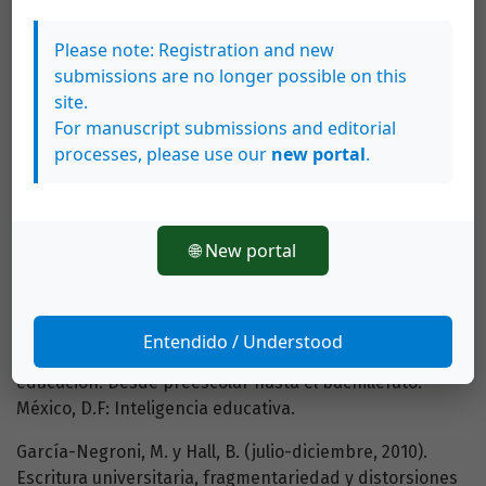
http://dialnet.unirioja.es/servlet/articulo?
codigo=4858465
Please note: Registration and new
submissions are no longer possible on this
Fernández, J. (2005). Matriz de competencias del
site.
docente de educación básica. Revista Iberoamericana
For manuscript submissions and editorial
de Educación, 36(2), 1-14. Recuperado de
processes, please use our
new portal
.
http://www.rieoei.org/investigacion/939Fernandez.PDF
Figari-Benítez, R. y García-Escala, G. (2010). El
razonamiento analógico verbal: Una habilidad cognitiva
🌐 New portal
esencial de la producción escrita. Onomázein, 2(22) ,165-
194. Recuperado de
http://www.redalyc.org/articulo.oa?
id=134516603007
Entendido / Understood
Frade-Rubio, L. (2009). Desarrollo de competencias en
educación: Desde preescolar hasta el bachillerato.
México, D.F: Inteligencia educativa.
García-Negroni, M. y Hall, B. (julio-diciembre, 2010).
Escritura universitaria, fragmentariedad y distorsiones