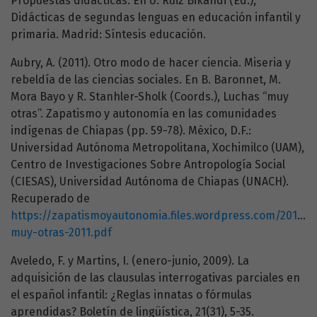
Propuestas didácticas. En U. Ruiz Bikandi (Ed.),
Didácticas de segundas lenguas en educación infantil y
primaria. Madrid: Síntesis educación.
Aubry, A. (2011). Otro modo de hacer ciencia. Miseria y
rebeldía de las ciencias sociales. En B. Baronnet, M.
Mora Bayo y R. Stanhler-Sholk (Coords.), Luchas “muy
otras”. Zapatismo y autonomía en las comunidades
indígenas de Chiapas (pp. 59-78). México, D.F.:
Universidad Autónoma Metropolitana, Xochimilco (UAM),
Centro de Investigaciones Sobre Antropología Social
(CIESAS), Universidad Autónoma de Chiapas (UNACH).
Recuperado de
https://zapatismoyautonomia.files.wordpress.com/2013/1
muy-otras-2011.pdf
Aveledo, F. y Martins, I. (enero-junio, 2009). La
adquisición de las clausulas interrogativas parciales en
el español infantil: ¿Reglas innatas o fórmulas
aprendidas? Boletín de lingüística, 21(31), 5-35.