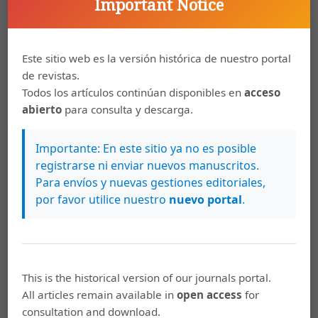
Cueva, L. (noviembre, 2008). Estado de la cuestión sobre
Important Notice
las características gramaticales de los marcadores
discursivos del español. Forma y función 21, 87-106.
Recuperado de
http://www.redalyc.org/articulo.oa?
Este sitio web es la versión histórica de nuestro portal
id=21911525005
de revistas.
Todos los artículos continúan disponibles en
acceso
Duque-Aristizábal, C., Vera-Márquez, A. y Hernández-
abierto
para consulta y descarga.
Gutiérrez, A. (2010). Compresión inferencial de textos
narrativos en primeros lectores: Una revisión de la
Importante: En este sitio ya no es posible
literatura. Ocnos: Revista de los estudios sobre la lectura
registrarse ni enviar nuevos manuscritos.
6, 35-44. Recuperado de
Para envíos y nuevas gestiones editoriales,
https://www.revista.uclm.es/index.php/ocnos/article/view/190
por favor utilice nuestro
nuevo portal
.
Echeverría-Acosta, L. y McNulty-Ferri, M. (2010). Reading
Strategies to Develop Higher Thinking Skills for Reading
Comprehesion Profile Issues in Teachers Professionals
Development [Estrategias de lectura para desarrollar
This is the historical version of our journals portal.
habilidades de pensamiento más altas para el perfil de
All articles remain available in
open access
for
comprensión de lectura en profesores profesionales de
consultation and download.
desarrollo]. Profile, 12(1), 107-23. Recuperado de