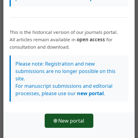
Química para el décimo año de la Educación
Diversificada.Fundamentación curricular
,
Revista Educación: Vol. 3, Núm. 2 (1979): Revista
Educación
This is the historical version of our journals portal.
Virginia Sánchez Molina, Juan Manuel Esquivel
All articles remain available in
open access
for
Alfaro,
Percepción de las actividades que se
consultation and download.
llevan a cabo en las lecciones de Química del
Ciclo Diversificada
,
Revista Educación: Vol. 13,
Please note: Registration and new
Núm. 1 y 2 (1989): Revista Educación
submissions are no longer possible on this
site.
Juan Manuel Esquivel Alfaro, Virginia Sánchez
For manuscript submissions and editorial
Molina, Liliana Quesada Yanarella,
Confección,
processes, please use our
new portal
.
validación y aplicación de una prueba de
habilidades del proceso científico en
estudiantes de la educación secundaria en
Costa Rica
,
Revista Educación: Vol. 11, Núm. 1
🌐 New portal
(1987): Revista Educación