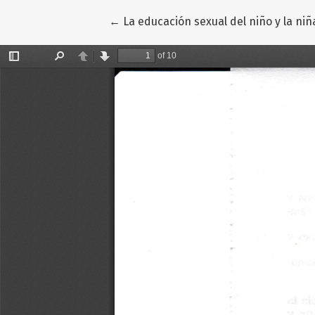
Volver a los detalles del artículo
←
La educación sexual del niño y la niñ