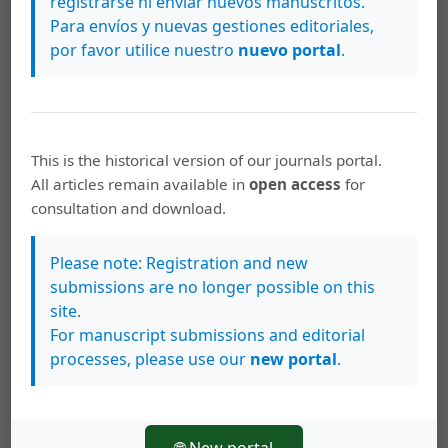
registrarse ni enviar nuevos manuscritos.
une conceptualisation de la situation de stage:
Para envíos y nuevas gestiones editoriales,
explorations internationales [Hacia una
por favor utilice nuestro
nuevo portal
.
conceptualización de la situación de práctica:
exploraciones internacionales]. Montreal: Editions du
CRP.
Davini, M. C. (1995). Formación docente en cuestión:
This is the historical version of our journals portal.
Política y pedagogía. Buenos Aires: Paidós.
All articles remain available in
open access
for
consultation and download.
Diker, G., Terigi, F. (1997). La formación de maestros y
profesores: Hoja de ruta. México: Paidós.
Please note: Registration and new
Flick, U. (2007). Introducción a la investigación
submissions are no longer possible on this
cualitativa. Madrid: Morata.
site.
For manuscript submissions and editorial
Fullan, M., Hargreaves. A. (1996). La escuela que
processes, please use our
new portal
.
queremos. B. Aires: Amorrortu.
Hernández, R., Fernández, C. y Baptista, M. (2010).
Metodología de la investigación (5ª ed.). México:
🌐 New portal