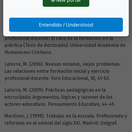
McGraw-Hill.
Imbernón. F. (1994). La formación del profesorado.
Buenos Aires: Paidós
Entendido / Understood
Labra, P. (2011). Construcción de conocimiento
profesional docente: El caso de la formación en la
práctica (Tesis de doctorado). Universidad Academia de
Humanismo Cristiano.
Latorre, M. (2006). Nuevas miradas, viejos problemas:
Las relaciones entre formación inicial y ejercicio
profesional docente. Foro Educacional, 10, 41-63.
Latorre, M. (2009). Prácticas pedagógicas en la
encrucijada: Argumentos, lógicas y razones de los
actores educativos. Pensamiento Educativo, 44-45.
Martínez, J. (1998). Trabajar en la escuela. Profesorado y
reformas en el umbral del siglo XXI. Madrid: Unigraf.