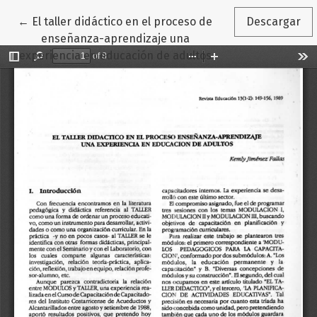
Volver a los detalles del artículo
←
El taller didáctico en el proceso de
Descargar
enseñanza-aprendizaje una
experiencia en educación de adultos