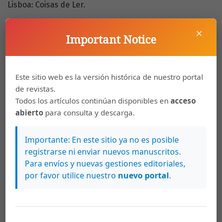
Lisboa: Coisas de Ler.
Feuerstein, R. (1980). Instrumental Enrichment.
×
Baltimore: University Park Press.
Important Notice
Fonseca, V. (2001). Cognição e Aprendizagem. Lisboa:
Âncora Editora.
Este sitio web es la versión histórica de nuestro portal
Gaskins, I. y Thorne, E. (1999). Cómo enseñar estrategias
de revistas.
cognitivas en la escuela. El manual benchmark para
Todos los artículos continúan disponibles en
acceso
docentes. Barcelona: Paidós.
abierto
para consulta y descarga.
Gregory, G. y Chapman, C. (2002). Differentiated
Importante: En este sitio ya no es posible
Instructional Strategies: One Size Doesn’t Fit All.
registrarse ni enviar nuevos manuscritos.
Thousand Oaks, CA: Corwin Press, Inc.
Para envíos y nuevas gestiones editoriales,
por favor utilice nuestro
nuevo portal
.
Grolnick, W. y Ryan, R. (1989). Parent styles associated
with children's self-regulation and competence in
school. Journal of Educational Psychology, 81,143-154.
doi: dx.doi.org/10.1037/0022-0663.81.2.143.