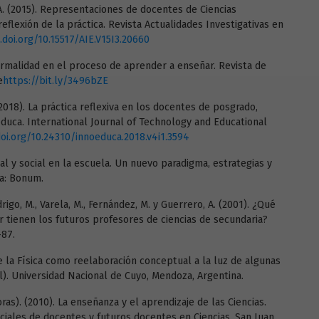
o, A. (2015). Representaciones de docentes de Ciencias
eflexión de la práctica. Revista Actualidades Investigativas en
.doi.org/10.15517/AIE.V15I3.20660
formalidad en el proceso de aprender a enseñar. Revista de
e
https://bit.ly/3496bZE
2018). La práctica reflexiva en los docentes de posgrado,
uca. International Journal of Technology and Educational
doi.org/10.24310/innoeduca.2018.v4i1.3594
al y social en la escuela. Un nuevo paradigma, estrategias y
na: Bonum.
rigo, M., Varela, M., Fernández, M. y Guerrero, A. (2001). ¿Qué
r tienen los futuros profesores de ciencias de secundaria?
-87.
 de la Física como reelaboración conceptual a la luz de algunas
al). Universidad Nacional de Cuyo, Mendoza, Argentina.
oras). (2010). La enseñanza y el aprendizaje de las Ciencias.
ciales de docentes y futuros docentes en Ciencias. San Juan,