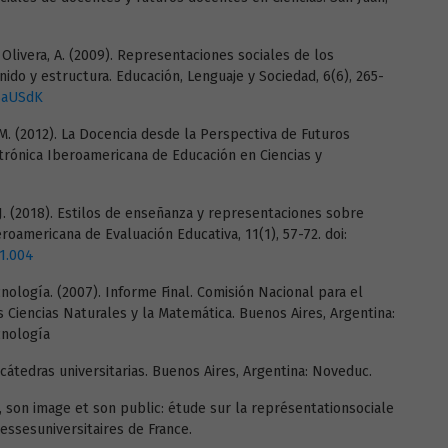
. y Olivera, A. (2009). Representaciones sociales de los
ido y estructura. Educación, Lenguaje y Sociedad, 6(6), 265-
2SaUSdK
, M. (2012). La Docencia desde la Perspectiva de Futuros
ctrónica Iberoamericana de Educación en Ciencias y
o, J. (2018). Estilos de enseñanza y representaciones sobre
roamericana de Evaluación Educativa, 11(1), 57-72. doi:
.1.004
cnología. (2007). Informe Final. Comisión Nacional para el
 Ciencias Naturales y la Matemática. Buenos Aires, Argentina:
cnología
s cátedras universitarias. Buenos Aires, Argentina: Noveduc.
e, son image et son public: étude sur la représentationsociale
ressesuniversitaires de France.