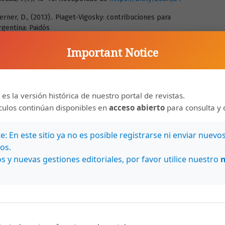
 Lerner, D., (2013).. Piaget-Vigosky: contribuciones para
rgentina: Paidós
). (2012) Desarrollo Cognitivo y Educación II. Procesos del
Important Notice
s. Buenos Aires, Argentina: Paidós.
 nuevo modelo: Práctica Reflexiva Mediada.
echnology and educational innovation, 4(1), 44-53. doi:
 es la versión histórica de nuestro portal de revistas.
018.v4i1.3595
ículos continúan disponibles en
acceso abierto
para consulta y 
Iconic-Imaginary Dimensions in the Modelling Approach to
ial Representations, 23(17), 1-17. Recuperado de
: En este sitio ya no es posible registrarse ni enviar nuevo
os.
cente desde una mirada sistémica. Revista Panamericana de
s y nuevas gestiones editoriales, por favor utilice nuestro
l Pedagogo, 28, 15-35. Recuperado de
https://bit.ly/2S9mSyu
a práctica reflexiva. Bases, modelos e instrumentos. Madrid,
rse en la enseñanza. Buenos Aires, Argentina: Paidós.