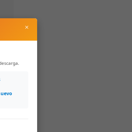
×
descarga.
s
nuevo