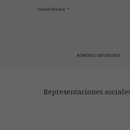
Cambiar el idioma. El actual es:
Español (España)
Representaciones sociales y práctica reflexiv
NÚMEROS ANTERIORES
Representaciones sociales