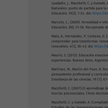
Laudadío, J., Mazzitelli, C. y Guirad
Naturales: punto de partida para la r
Educación, 15(3), 1-24. doi:
https://dx
Marcelo, C., (2009). Formalidad e in
Educación, 350, 31-56. Recuperado d
Mata, A.; Hernández, P; Centeno, G. (
comprender para transformar. Innoed
Innovation, 4(1), 36-43. doi:
https://
Maurín, S. (2013). Educación emocion
experiencias. Buenos Aires, Argenti
Martínez, M., Martín del Pozo, R, Rod
pensamiento profesional y curricula
Enseñanza de las ciencias, 19 (1), 67
Mazzitelli, C. (2007).El aprendizaje
teorías psicosociales. (Tesis doctor
Mazzitelli, C. y Guirado, A. (Compilad
Estudios de las representaciones so