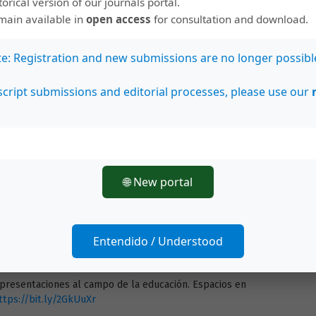
storical version of our journals portal.
enos maestros. Recuperada de
https://bit.ly/2Gi7Hk5
emain available in
open access
for consultation and download.
 en la escuela primaria: colocando las piedras fundamentales
nez, E. y Golombek, D. (Presidencia). IV Foro Latinoamericano
te: Registration and new submissions are no longer possibl
ncias. Desafíos, estrategias y oportunidades. Foro llevado a
s Aires-Argentina.
cript submissions and editorial processes, please use our
ventura de enseñar Ciencias Naturales. Buenos Aires,
A. y Quiroga, D., (2013). Relaciones entre las representaciones de
 el aprendizaje de la Física y de la Química con la práctica
ñanza de las Ciencias, 12(2), 347-361. Recuperado de
🌐 New portal
 Psicología de la educación. México: Paidós, Educador.
Entendido / Understood
n social: fenómeno, concepto y teoría. En S. Moscovici
69-494). Barcelona, España: Paidós.
representaciones al campo de la educación. Espacios en
ttps://bit.ly/2GkUuXr