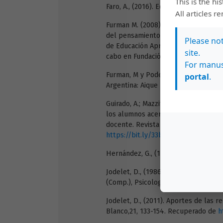
This is the hi
Faro, A., (2016). Educación. Los bu
All articles r
Furman M. (2008).Ciencias naturales
del pensamiento científico. En Marti
Please no
de Educación Aprender y enseñar cie
site.
cabo en Fundación Santillana, Bueno
For manus
Furman, M y Podestá, M., (2010) La a
portal
.
Argentina: Aique Educación.
Guirado, A.; Mazzitelli, C.; Olivera, 
los alumnos acerca de la enseñanza y
docente. Revista Electrónica de Ense
https://bit.ly/33bHw7r
Hernández, G., (1999). Paradigmas en
Jodelet, D., (1986).La Representació
(Comp.), Psicología social, II (pp. 4
Jodelet, D., (2011). Aportes de las 
Blanco,21, 133-154. Recuperado de
h