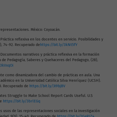
 y representaciones. México: Coyoacán.
). Práctica reflexiva en los docentes en servicio. Posibilidades y
8), 74-92. Recuperado de
https://bit.ly/3kNt5fY
9). Documentos narrativos y práctica reflexiva en la formación
a de Pedagogía, Saberes y Quehaceres del Pedagogo, (28),
/3kVxqOi
cente como dinamizadora del cambio de prácticas en aula. Una
adémico en la Universidad Católica Silva Henríquez (UCSH).
60. Recuperado de
https://bit.ly/3i9bjBV
States Struggle to Make School Report Cards Useful. U.S
de
https://bit.ly/3brlEGq
. Los usos de las representaciones sociales en la investigación
ciedad, 9(9), 15-40. Recuperado de
https://bit.ly/2GaRJZ4