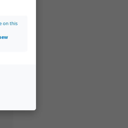
e on this
new