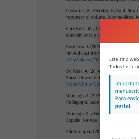
Castorina, A.; Ferreiro, E.; Kohl, M. y
repensar el debate. Buenos Aires, A
Carretero, M y Castorina, J., (comps.
conocimiento y contenidos específico
Cerecero, I. (2018). Propuesta de un
Innoeduca.International journal of t
Este sitio web
http://doi.org/10.24310/innoeduca.2
Todos los art
De Rosa, A. (2014).The Role of the 
Social Representations.Paperson Soc
Importante
https://bit.ly/36bm7xj
manuscrit
Domingo, A. (2019). La profesión do
Para envío
Pedagogía, Saberes y Quehaceres de
portal
.
Domingo, A. y Gómez, M.V., (2014). L
España: Narcea.
Edelstein, G., (2011). Formar y forma