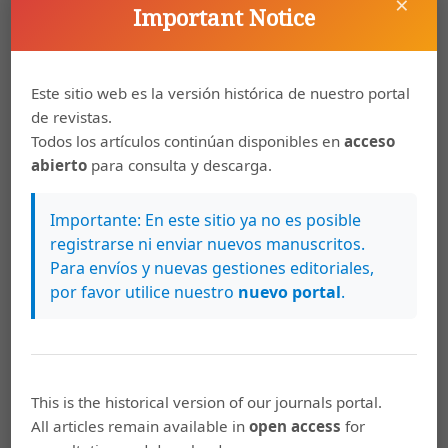
×
Gallego-Arrufat, M. y Cebrián de la Serna, M. (2018).
Important Notice
Contribuciones de las tecnologías para la evaluación
formativa en el Prácticum. Revista de curriculum y
formación del profesorado, 22(3), 139-161.
Este sitio web es la versión histórica de nuestro portal
https://dialnet.unirioja.es/servlet/articulo?
de revistas.
codigo=6684939
Todos los artículos continúan disponibles en
acceso
García, L. (2014). Evaluación formativa de los
abierto
para consulta y descarga.
aprendizajes en el contexto universitario: Resistencias y
paradojas del profesorado. Educación XXI, 17(2).
Importante: En este sitio ya no es posible
https://www.redalyc.org/pdf/706/70630580001.pdf
registrarse ni enviar nuevos manuscritos.
Para envíos y nuevas gestiones editoriales,
Guadarrama-Zavaleta, A. (2021). La evaluación
por favor utilice nuestro
nuevo portal
.
diagnóstica, formativa y sumativa. Acervo digital
educativo.
https://acervodigitaleducativo.mx/handle/acervodigitaledu/53864
Hamodi, C., López, V. y López, A. (2015). Medios, técnicas
This is the historical version of our journals portal.
e instrumentos de evaluación formativa y compartida
All articles remain available in
open access
for
del aprendizaje en educación superior. Perfiles