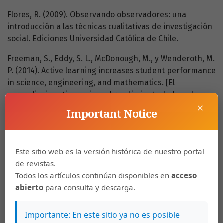
Flores, R. (2009). Observando observadores: una
introducción a las técnicas cualitativas de investigación
social. Ediciones Universidad Católica de Chile.
Freeman, S., Eddy, S. L., McDonough, M., y Wenderoth, M.
P. (2014). Active learning increases student performance
in science, engineering, and mathematics. [El
aprendizaje activo mejora el rendimiento de los y las
×
estudiantes de ciencias, ingeniería y matemática].
Important Notice
Psycological and cognitive sciences, 111(23), 8410-8415.
https://doi.org/10.1073/pnas.1319030111
Frediani, A. A. y Cociña, C. (2019). 'Participation as
Este sitio web es la versión histórica de nuestro portal
planning': Strategies from the south to challenge the
de revistas.
limits of planning ['La participación como planificación':
Todos los artículos continúan disponibles en
acceso
Estrategias del sur para desafiar los límites de la
abierto
para consulta y descarga.
planificación]. Built Environment, 45(2), 143-161.
https://doi.org/10.2148/benv.45.2.143
Importante: En este sitio ya no es posible