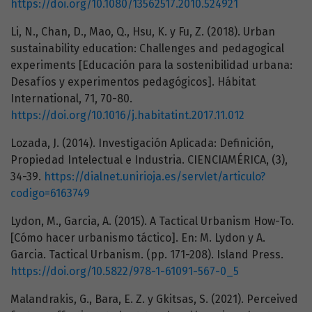
https://doi.org/10.1080/13562517.2010.524921
Li, N., Chan, D., Mao, Q., Hsu, K. y Fu, Z. (2018). Urban
sustainability education: Challenges and pedagogical
experiments [Educación para la sostenibilidad urbana:
Desafíos y experimentos pedagógicos]. Hábitat
International, 71, 70-80.
https://doi.org/10.1016/j.habitatint.2017.11.012
Lozada, J. (2014). Investigación Aplicada: Definición,
Propiedad Intelectual e Industria. CIENCIAMÉRICA, (3),
34-39.
https://dialnet.unirioja.es/servlet/articulo?
codigo=6163749
Lydon, M., Garcia, A. (2015). A Tactical Urbanism How-To.
[Cómo hacer urbanismo táctico]. En: M. Lydon y A.
Garcia. Tactical Urbanism. (pp. 171-208). Island Press.
https://doi.org/10.5822/978-1-61091-567-0_5
Malandrakis, G., Bara, E. Z. y Gkitsas, S. (2021). Perceived