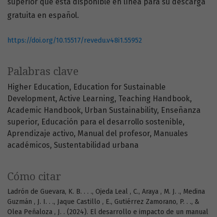
superior que está disponible en línea para su descarga
gratuita en español.
https://doi.org/10.15517/revedu.v48i1.55952
Palabras clave
Higher Education
Education for Sustainable
Development
Active Learning
Teaching Handbook
Academic Handbook
Urban Sustainability
Enseñanza
superior
Educación para el desarrollo sostenible
Aprendizaje activo
Manual del profesor
Manuales
académicos
Sustentabilidad urbana
Cómo citar
Ladrón de Guevara, K. B. . . ., Ojeda Leal , C., Araya , M. J. ., Medina
Guzmán , J. I. . ., Jaque Castillo , E., Gutiérrez Zamorano, P. . ., &
Olea Peñaloza , J. . (2024). El desarrollo e impacto de un manual