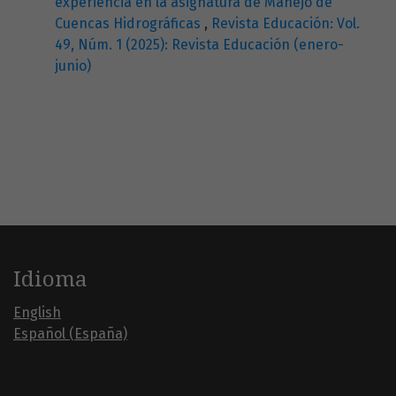
experiencia en la asignatura de Manejo de
Cuencas Hidrográficas
,
Revista Educación: Vol.
49, Núm. 1 (2025): Revista Educación (enero-
junio)
Idioma
English
Español (España)