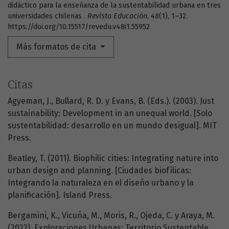
didáctico para la enseñanza de la sustentabilidad urbana en tres
universidades chilenas .
Revista Educación
,
48
(1), 1–32.
https://doi.org/10.15517/revedu.v48i1.55952
Más formatos de cita
Citas
Agyeman, J., Bullard, R. D. y Evans, B. (Eds.). (2003). Just
sustainability: Development in an unequal world. [Solo
sustentabilidad: desarrollo en un mundo desigual]. MIT
Press.
Beatley, T. (2011). Biophilic cities: Integrating nature into
urban design and planning. [Ciudades biofílicas:
Integrando la naturaleza en el diseño urbano y la
planificación]. Island Press.
Bergamini, K., Vicuña, M., Moris, R., Ojeda, C. y Araya, M.
(2022). Exploraciones Urbanas: Territorio Sustentable.