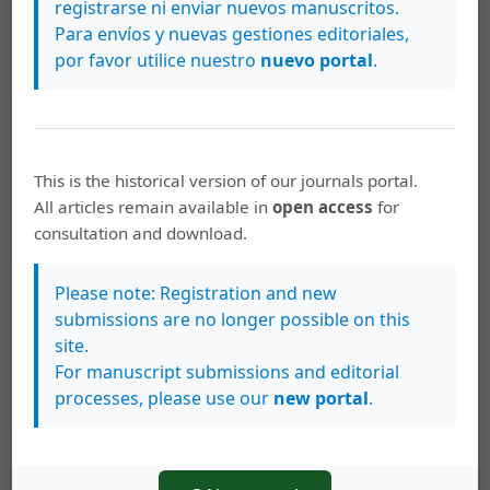
registrarse ni enviar nuevos manuscritos.
Gehl, J. (2015). Ciudades para la gente. Ediciones Infinito.
Para envíos y nuevas gestiones editoriales,
por favor utilice nuestro
nuevo portal
.
Gil-Villa, F., Urchaga-Litago, J. D. y Sánchez-Fernández, A.
(2020). Percepciones y expectativas en el alumnado
universitario a partir de la adaptación a la enseñanza
no presencial motivada por la pandemia de COVID-19.
Revista Latina de Comunicación Social, (78), 65-85.
This is the historical version of our journals portal.
https://doi.org/10.4185/RLCS-2020-1470
All articles remain available in
open access
for
consultation and download.
Gómez, L. y Valdés, M. (2019). La evaluación del
desempeño docente en la educación superior.
Propósitos y Representaciones, 7(2), 479-515.
Please note: Registration and new
https://doi.org/10.20511/pyr2019.v7n2.255
submissions are no longer possible on this
site.
González, M. (2005). La evaluación del aprendizaje.
For manuscript submissions and editorial
Revista Docencia Universitaria, 6(1), 1-19.
processes, please use our
new portal
.
https://revistas.uis.edu.co/index.php/revistadocencia/article/view/819
Hutchinson, F. P. y Herborn, P. J. (2012). Landscapes for
peace: A case study of active learning about urban