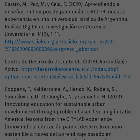
Castro, M., Paz, M. y Cela, E. (2020). Aprendiendo a
enseñar en tiempos de pandemia COVID-19: nuestra
experiencia en una universidad pública de Argentina.
Revista Digital de Investigación en Docencia
Universitaria, 14(2), 1-11.
http://www.scielo.org.pe/scielo.php?pid=S2223-
25162020000200006&script=sci_abstract
Centro de Desarrollo Docente UC. (2018). Aprendizaje
Activo.
http://desarrollodocente.uc.cl/index.php?
option=com_content&view=article&id=547&Itemid=713
Coppens, T., Valderrama, A., Henao, K., Rybels, S.,
Samoilovich, D., De Jonghe, N. y Camacho, H. (2020).
Innovating education for sustainable urban
development through problem based learning in Latin
America: lessons from the CITYLAB experience
[Innovando la educación para el desarrollo urbano
sostenible a través del aprendizaje basado en