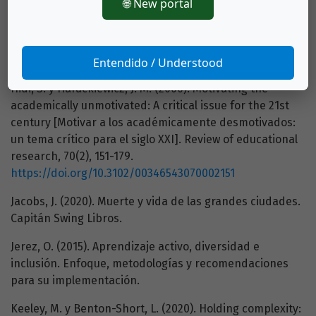
🌐 New portal
environments and the future [Paisajes para la paz: un
estudio de caso de aprendizaje activo sobre entornos
urbanos y el futuro]. Futures, 44(1), 24-35.
https://doi.org/10.1016/j.futures.2011.08.004
Entendido / Understood
Hidi, S. y Harackiewicz, J. M. (2000). Motivating the
academically unmotivated: A critical issue for the 21st
century [Motivar a los académicamente desmotivados:
un tema crítico para el siglo XXI]. Review of educational
research, 70(2), 151-179.
https://doi.org/10.3102/00346543070002151
Jacobs, J. (2020). Muerte y vida de las grandes ciudades.
Capitán Swing Libros.
Jerez, O. (2015). Aprendizaje activo, diversidad e
inclusión. Enfoque, metodologías y recomendaciones
para su implementación.
Keeley, M. y Benton-Short, L. (2020). Holding complexity: