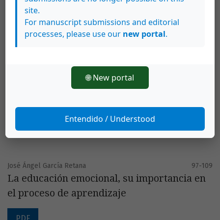
site.
PDF
For manuscript submissions and editorial
processes, please use our
new portal
.
Carlos Araya Rivera
83-95
Proyecto CONTRASTES: medios de
🌐 New portal
comunicación estudiantil como espacios de
aprendizaje
Entendido / Understood
PDF
José Ángel García Retana
97-109
La educación emocional, su importancia en
el proceso de aprendizaje
PDF