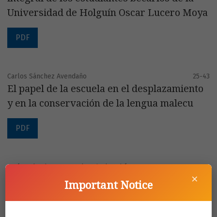
Universidad de Holguín Oscar Lucero Moya
PDF
Carlos Sánchez Avendaño
25-43
El papel de la escuela en el desplazamiento
y en la conservación de la lengua malecu
PDF
Jesús Salgado Vega, Karla Grisel Rodríguez
45-62
×
Guerra
Important Notice
La desigualdad en Educación en México por
Entidad Federativa 1995- 2005