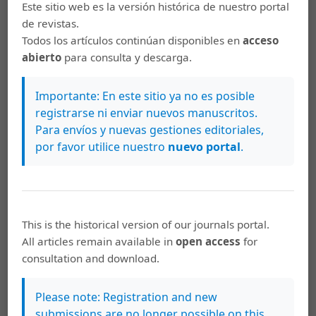
Este sitio web es la versión histórica de nuestro portal
PDF
de revistas.
Todos los artículos continúan disponibles en
acceso
abierto
para consulta y descarga.
Patricia Hernández-Rivera
63-72
¿Por qué es importante establecer una
Importante: En este sitio ya no es posible
rúbrica de evaluación? El caso del curso
registrarse ni enviar nuevos manuscritos.
Para envíos y nuevas gestiones editoriales,
Clínica de Exodoncia y Cirugía
por favor utilice nuestro
nuevo portal
.
PDF
This is the historical version of our journals portal.
Laura Stiller González, Martha Gross Martínez
73-81
All articles remain available in
open access
for
Accesibilidad en el proceso de admisión a la
consultation and download.
Universidad de Costa Rica, de la población
estudiantil con necesidades educativas
Please note: Registration and new
especiales asociadas o no a discapacidad
submissions are no longer possible on this