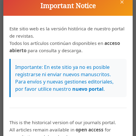
×
Important Notice
Principios teatrales para docentes
PDF
Este sitio web es la versión histórica de nuestro portal
de revistas.
Todos los artículos continúan disponibles en
acceso
María de los Ángeles Monge Alvarado, Maureen
79-89
abierto
para consulta y descarga.
Meneses Montero
El uso del paracaídas en las actividades
Importante: En este sitio ya no es posible
lúdicas, como un medio para reforzar el
registrarse ni enviar nuevos manuscritos.
valor de la cooperación
Para envíos y nuevas gestiones editoriales,
por favor utilice nuestro
nuevo portal
.
PDF
Helmut Leighton Álvarez, Marcela Prieto
91-101
This is the historical version of our journals portal.
Ferraro, Francisco José García Peñalvo
All articles remain available in
open access
for
Metodología para determinar atributos y