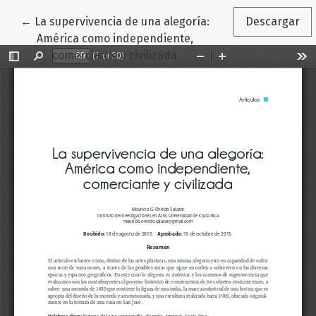
Volver a los detalles del artículo
←
La supervivencia de una alegoría:
Descargar
América como independiente,
comerciante y civilizada