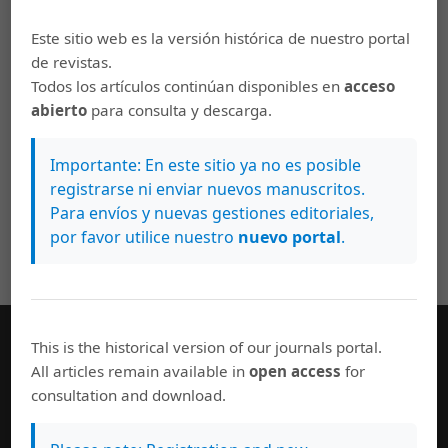
Artículos más leídos del mismo autor/a
Este sitio web es la versión histórica de nuestro portal
Mauricio G. Oviedo Salazar,
La supervivencia de
de revistas.
una alegoría: América como independiente,
Todos los artículos continúan disponibles en
acceso
comerciante y civilizada
,
ESCENA. Revista de las
abierto
para consulta y descarga.
artes: Vol. 75 Núm. 1 (2015)
Importante: En este sitio ya no es posible
registrarse ni enviar nuevos manuscritos.
Para envíos y nuevas gestiones editoriales,
por favor utilice nuestro
nuevo portal
.
This is the historical version of our journals portal.
All articles remain available in
open access
for
Enviar un artículo
consultation and download.