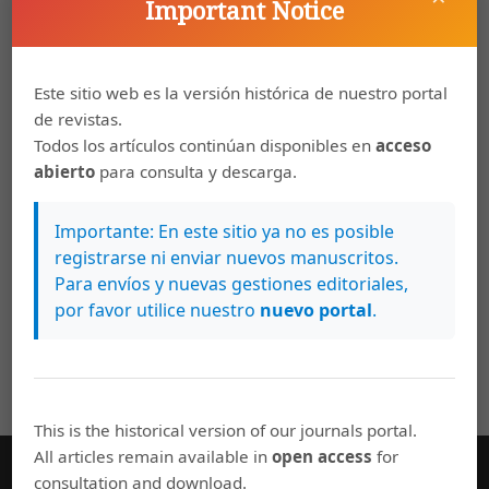
Important Notice
diciembre 2018)
Patricia Fumero Vargas,
Nota editorial
,
ESCENA.
Este sitio web es la versión histórica de nuestro portal
Revista de las artes: Vol. 81, Núm. 1 (julio-
de revistas.
diciembre, 2021)
Todos los artículos continúan disponibles en
acceso
abierto
para consulta y descarga.
Patricia Fumero Vargas,
Editorial
,
ESCENA.
Revista de las artes: Vol. 74 Núm. 2 (2015)
Importante: En este sitio ya no es posible
registrarse ni enviar nuevos manuscritos.
1
2
>
>>
Para envíos y nuevas gestiones editoriales,
por favor utilice nuestro
nuevo portal
.
This is the historical version of our journals portal.
All articles remain available in
open access
for
consultation and download.