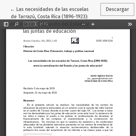
Volver a los detalles del artículo
←
Las necesidades de las escuelas
Descargar
de Tarrazú, Costa Rica (1896-1923):
entre la centralización del Estado y
las juntas de educación