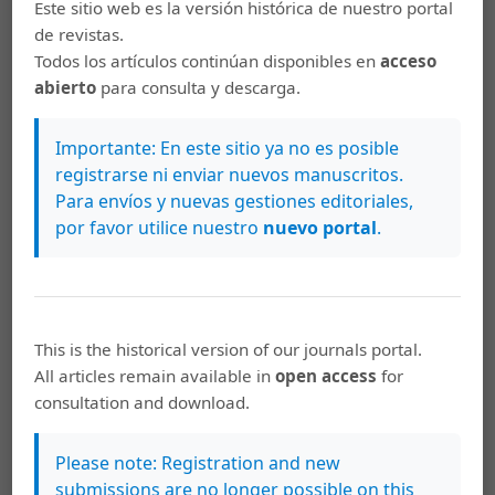
Este sitio web es la versión histórica de nuestro portal
de revistas.
Paz, Octavio. Pequeña crónica de grandes días. México:
Todos los artículos continúan disponibles en
acceso
Fondo de Cultura Económica, 1990.
abierto
para consulta y descarga.
Sartori, Giovanni. Teoría de la democracia: los
problemas clásicos. Madrid: Alianza Editorial, 1988.
Importante: En este sitio ya no es posible
registrarse ni enviar nuevos manuscritos.
Weffort, Francisco. ¿Cuál democracia? San José: FLACSO,
Para envíos y nuevas gestiones editoriales,
1993.
por favor utilice nuestro
nuevo portal
.
Descargas
This is the historical version of our journals portal.
All articles remain available in
open access
for
consultation and download.
Please note: Registration and new
submissions are no longer possible on this