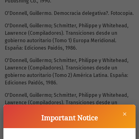
Publishing Co., 1990.
O'Donnell, Guillermo. Democracia delegativa?. Fotocopia.
O'Donnell, Guillermo; Schmitter, Philippe y Whitehead,
Lawrence (Compiladores). Transiciones desde un
gobierno autoritario (Tomo 1) Europa Meridional.
España: Ediciones Paidós, 1986.
O'Donnell, Guillermo; Schmitter, Philippe y Whitehead,
Lawrence (Compiladores). Transiciones desde un
gobierno autoritario (Tomo 2) América Latina. España:
Ediciones Paidós, 1986.
O'Donnell, Guillermo; Schmitter, Philippe y Whitehead,
Lawrence (Compiladores). Transiciones desde un
gobierno autoritario (Tomo 3) Perspectivas comparadas.
×
Important Notice
España: Ediciones Paidós,1986.
Paz, Octavio. Conjunciones y disyunciones. Barcelona:
Seix Barral, 1991.