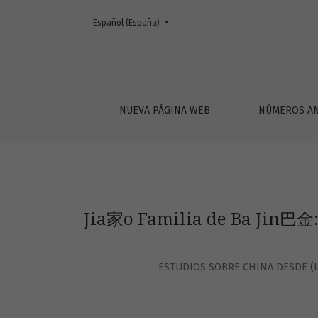
Cambiar el idioma. El actual es:
Español (España)
Jia家o Familia de Ba Jin巴金: una ventana a la
NUEVA PÁGINA WEB
NÚMEROS AN
Jia家o Familia de Ba Jin巴金: 
ESTUDIOS SOBRE CHINA DESDE (L