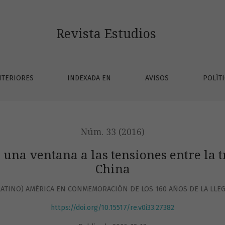
s tensiones entre la tradición y la modernidad en China
Revista Estudios
TERIORES
INDEXADA EN
AVISOS
POLÍT
Núm. 33 (2016)
una ventana a las tensiones entre la 
China
ATINO) AMÉRICA EN CONMEMORACIÓN DE LOS 160 AÑOS DE LA LLEG
https://doi.org/10.15517/re.v0i33.27382