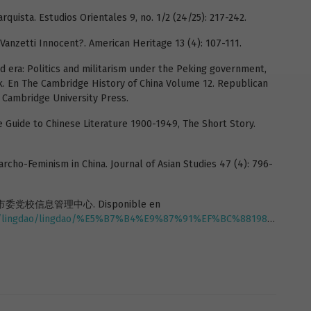
arquista. Estudios Orientales 9, no. 1/2 (24/25): 217-242.
, Vanzetti Innocent?. American Heritage 13 (4): 107-111.
d era: Politics and militarism under the Peking government,
nk. En The Cambridge History of China Volume 12. Republican
: Cambridge University Press.
e Guide to Chinese Literature 1900-1949, The Short Story.
rcho-Feminism in China. Journal of Asian Studies 47 (4): 796-
党校信息管理中心. Disponible en
ngdao/lingdao/%E5%B7%B4%E9%87%91%EF%BC%881983%EF%BC%89.jpg