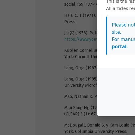
This is the hi
social 169: 137-144.
All articles r
Hsia, C. T (1971). A History of Mode
Press.
Please no
site.
Jia 家 (1956). Película dirigida por
For manus
https://www.youtube.com/watch?v
portal
.
Kubler, Cornelius C (1976). Vocabular
York: Cornell University Press.
Lang, Olga (1967). Pa Chin and his W
Lang, Olga (1985). Writer Pa Chin and
University Microfilms International.
Mao, Nathan K. Pa Chin. Boston: Twa
Mau Sang Ng (1981). Ba Jin and Russi
(CLEAR) 3 (1): 67-92.
McDougall, Bonnie S. y Kam Louie (1
York: Columbia University Press.