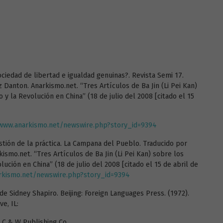
ociedad de libertad e igualdad genuinas?. Revista Semi 17.
 Danton. Anarkismo.net. “Tres Artículos de Ba Jin (Li Pei Kan)
 la Revolución en China” (18 de julio del 2008 [citado el 15
/www.anarkismo.net/newswire.php?story_id=9394
estión de la práctica. La Campana del Pueblo. Traducido por
ismo.net. “Tres Artículos de Ba Jin (Li Pei Kan) sobre los
ción en China” (18 de julio del 2008 [citado el 15 de abril de
rkismo.net/newswire.php?story_id=9394
 de Sidney Shapiro. Beijing: Foreign Languages Press. (1972).
e, IL:
 C & W Publishing Co.