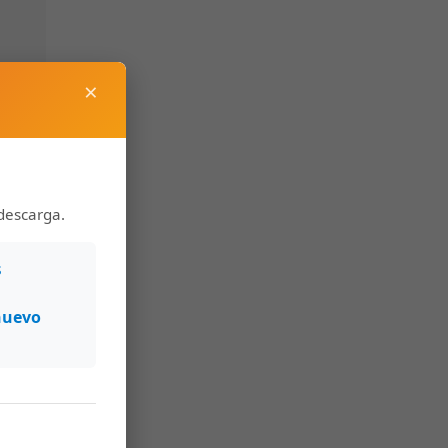
×
descarga.
s
nuevo