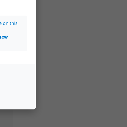
e on this
new