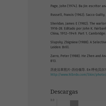
Page, John (1974). Ba Jin: escritor an
Russell, Francis (1962). Sacco Guilty
Sheridan, James E (1982). The warlor
1916-28. Editado por John K. Fairba
China, 1912–1949. Part 1. Cambridge
Slupsky, Zbigniew (1988). A Selectiv
Leiden: Brill.
Zarro, Peter (1988). He Zhen and Ana
813.
历史沿革照片-历任领导. En 呼伦贝尔市委
http://www.hlbrdx.com/Skin/photo/li
Descargas