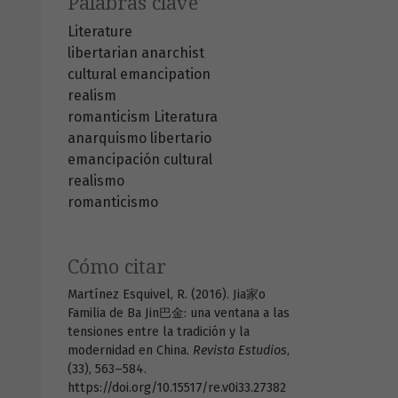
Palabras clave
Literature
libertarian anarchist
cultural emancipation
realism
romanticism
Literatura
anarquismo libertario
emancipación cultural
realismo
romanticismo
Cómo citar
Martínez Esquivel, R. (2016). Jia家o
Familia de Ba Jin巴金: una ventana a las
tensiones entre la tradición y la
modernidad en China.
Revista Estudios
,
(33), 563–584.
https://doi.org/10.15517/re.v0i33.27382