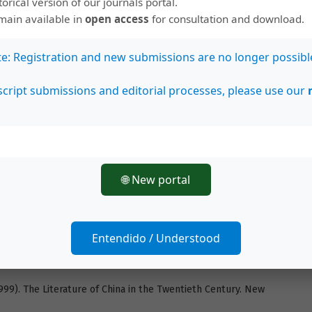
storical version of our journals portal.
emain available in
open access
for consultation and download.
rn Chinese Fiction. New Haven and London: Yale University
te: Registration and new submissions are no longer possibl
 Chen Xihe 陈西禾 . Disponible en
cript submissions and editorial processes, please use our
=mk56JlzMdUQ
y and notes to Ba Jin's Jia: an aid for reading the novel. New
ritings. Cambridge, MA: Harvard University Press.
🌐 New portal
 his time: Chinese youth of the transitional period. Michigan:
yne, 1978.
Entendido / Understood
an Literature. Chinese Literature: Essays, Articles, Reviews
999). The Literature of China in the Twentieth Century. New