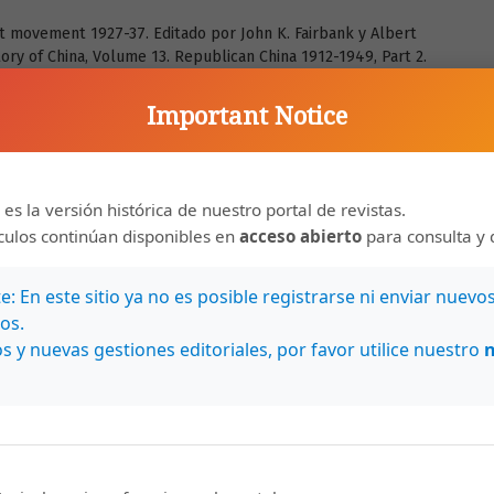
t movement 1927-37. Editado por John K. Fairbank y Albert
ry of China, Volume 13. Republican China 1912-1949, Part 2.
ess.
Important Notice
e Labor Movement 1919-1927. Stanford, CA: Stanford
h Movement: Intellectual Revolution in Modern China. Harvard
 es la versión histórica de nuestro portal de revistas.
ículos continúan disponibles en
acceso abierto
para consulta y 
8). A Selective Guide to Chinese Literature 1900-1949, The
: En este sitio ya no es posible registrarse ni enviar nuevo
 Tongmenghui 同盟会 y Zhigongtang 致公党. El proyecto de
os.
s de ultramar (1894-1911). REHMLAC+ 7 (2): 158-177.
s y nuevas gestiones editoriales, por favor utilice nuestro
c.cr/index.php/rehmlac/article/view/19950/20106
al change: from the reform movement to the may fourth
ohn K. Fairbank. En The Cambridge History of China Volume
rt 1. Cambridge: Cambridge University Press.
chisme, face cachée de la révolution chinoise. Le Mouvement