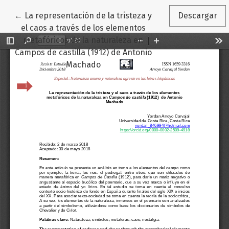
Volver a los detalles del artículo
←
La representación de la tristeza y
Descargar
el caos a través de los elementos
metafóricos de la naturaleza en
Campos de castilla (1912) de Antonio
Machado